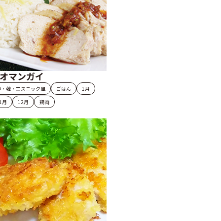
オマンガイ
中・韓・エスニック風
ごはん
1月
1月
12月
鶏肉