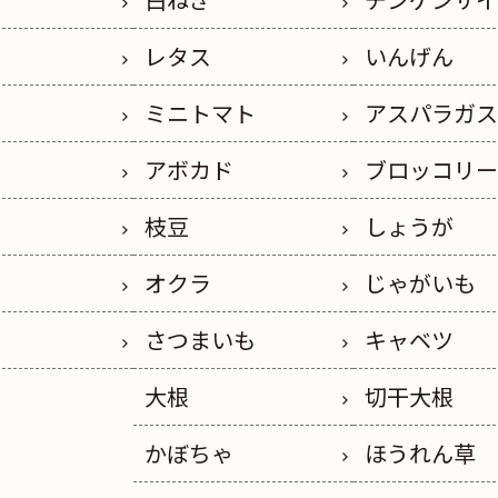
レタス
いんげん
ミニトマト
アスパラガ
アボカド
ブロッコリ
枝豆
しょうが
オクラ
じゃがいも
さつまいも
キャベツ
大根
切干大根
かぼちゃ
ほうれん草