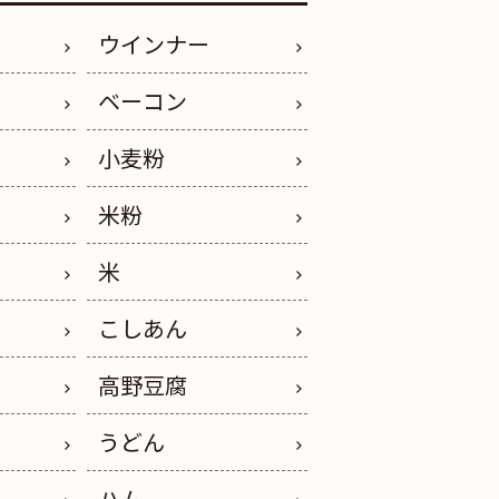
ウインナー
ベーコン
小麦粉
米粉
米
こしあん
高野豆腐
うどん
イ
ハム