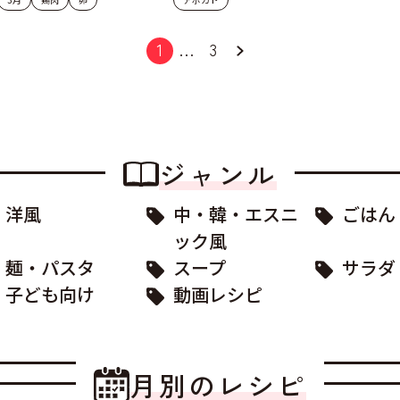
1
…
3
ジャンル
洋風
中・韓・エスニ
ごはん
ック風
麺・パスタ
スープ
サラダ
子ども向け
動画レシピ
月別のレシピ