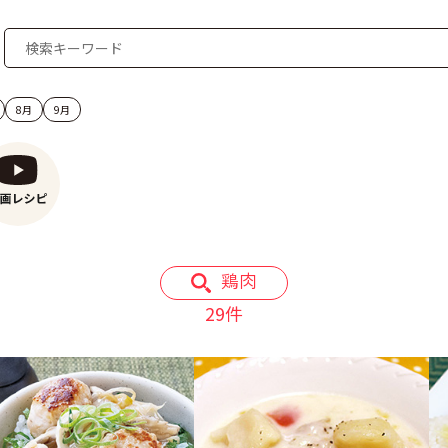
8月
9月
鶏肉
29件