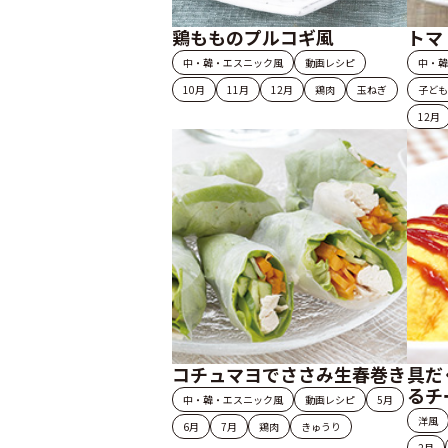
鶏もものプルコギ風
トマ
中・韓・エスニック風
動画レシピ
中・韓
10月
11月
12月
鶏肉
玉ねぎ
子ども
12月
コチュマヨでささみ生春巻き
具だ
るチ
中・韓・エスニック風
動画レシピ
5月
洋風
6月
7月
鶏肉
きゅうり
2月