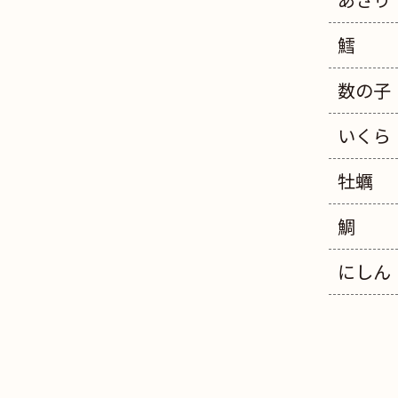
鱈
数の子
いくら
牡蠣
鯛
にしん