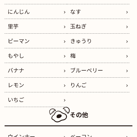
にんじん
なす
里芋
玉ねぎ
ピーマン
きゅうり
もやし
梅
バナナ
ブルーベリー
レモン
りんご
いちご
その他
ウインナー
ベーコン