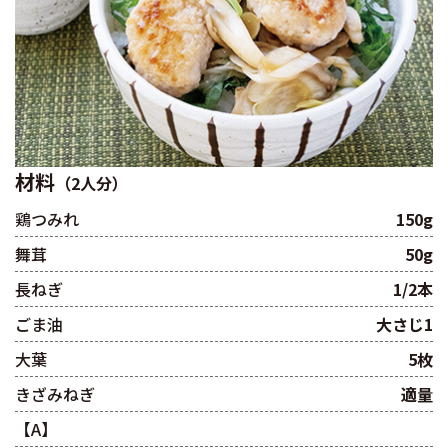
材料
（2人分）
鶏つみれ
150g
舞茸
50g
長ねぎ
1/2本
ごま油
大さじ1
大葉
5枚
きざみねぎ
適量
【A】