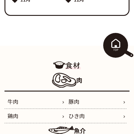
食材
肉
牛肉
豚肉
鶏肉
ひき肉
魚介