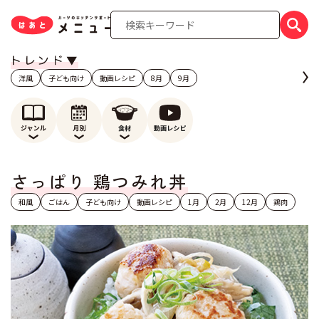
洋風
子ども向け
動画レシピ
8月
9月
さっぱり 鶏つみれ丼
和風
ごはん
子ども向け
動画レシピ
1月
2月
12月
鶏肉