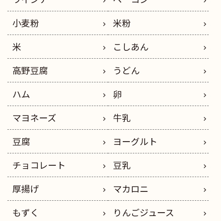
小麦粉
米粉
米
こしあん
高野豆腐
うどん
ハム
卵
マヨネーズ
牛乳
豆腐
ヨーグルト
チョコレート
豆乳
厚揚げ
マカロニ
もずく
りんごジュース