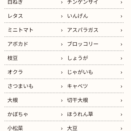
白ねぎ
チンゲンサイ
レタス
いんげん
ミニトマト
アスパラガス
アボカド
ブロッコリー
枝豆
しょうが
オクラ
じゃがいも
さつまいも
キャベツ
大根
切干大根
かぼちゃ
ほうれん草
小松菜
大豆