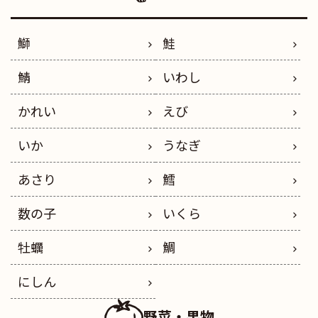
鰤
鮭
鯖
いわし
かれい
えび
いか
うなぎ
あさり
鱈
数の子
いくら
牡蠣
鯛
にしん
野菜・果物