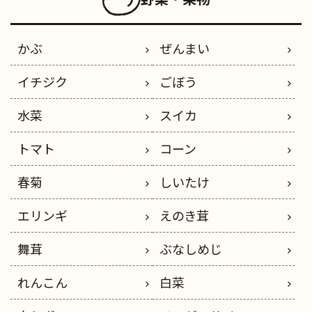
かぶ
ぜんまい
イチジク
ごぼう
水菜
スイカ
トマト
コーン
春菊
しいたけ
エリンギ
えのき茸
舞茸
ぶなしめじ
れんこん
白菜