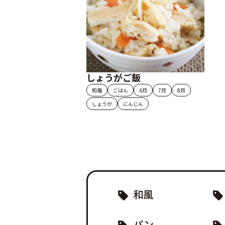
しょうがご飯
和風
ごはん
6月
7月
8月
しょうが
にんじん
和風
パン