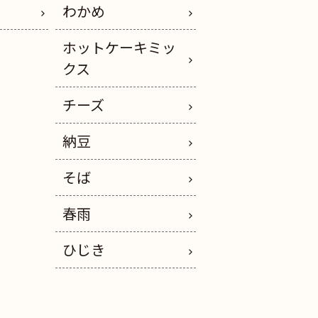
わかめ
ホットケーキミッ
クス
チーズ
納豆
そば
春雨
ひじき