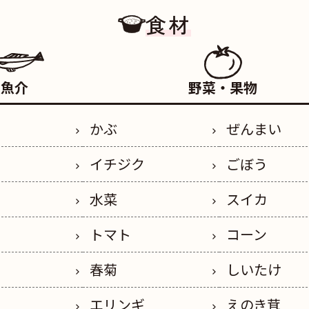
食材
魚介
野菜・果物
かぶ
ぜんまい
イチジク
ごぼう
水菜
スイカ
トマト
コーン
春菊
しいたけ
エリンギ
えのき茸