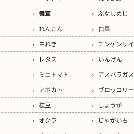
舞茸
ぶなしめじ
れんこん
白菜
白ねぎ
チンゲンサ
レタス
いんげん
ミニトマト
アスパラガ
アボカド
ブロッコリ
枝豆
しょうが
オクラ
じゃがいも