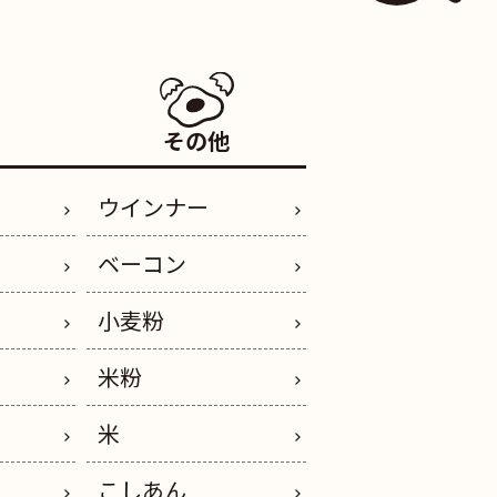
その他
ウインナー
ベーコン
小麦粉
米粉
米
こしあん