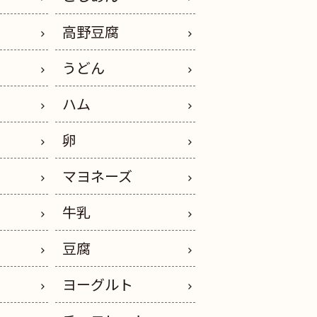
高野豆腐
うどん
イ
ハム
卵
ス
マヨネーズ
ー
牛乳
豆腐
ヨーグルト