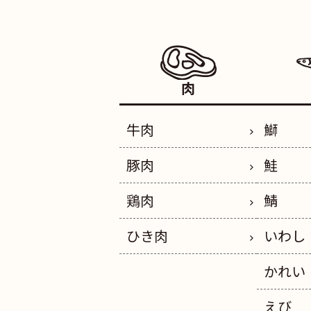
肉
牛肉
鰤
豚肉
鮭
鶏肉
鯖
ひき肉
いわし
かれい
えび