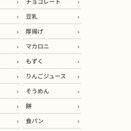
チョコレート
豆乳
厚揚げ
マカロニ
もずく
りんごジュース
そうめん
餅
ー
食パン