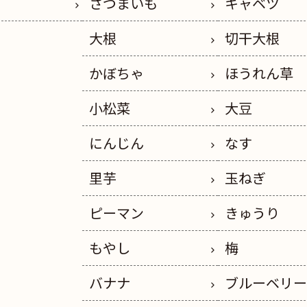
さつまいも
キャベツ
大根
切干大根
かぼちゃ
ほうれん草
小松菜
大豆
にんじん
なす
里芋
玉ねぎ
ピーマン
きゅうり
もやし
梅
バナナ
ブルーベリ