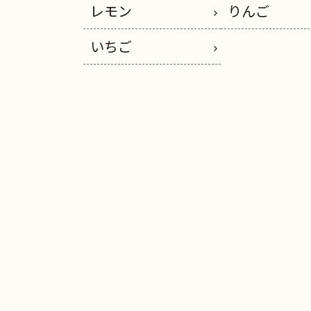
レモン
りんご
いちご