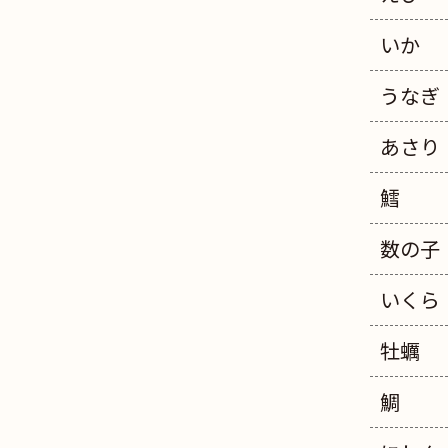
いか
うなぎ
あさり
鱈
数の子
いくら
牡蠣
鯛