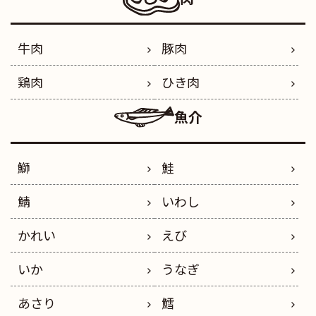
牛肉
豚肉
鶏肉
ひき肉
魚介
鰤
鮭
鯖
いわし
かれい
えび
いか
うなぎ
あさり
鱈