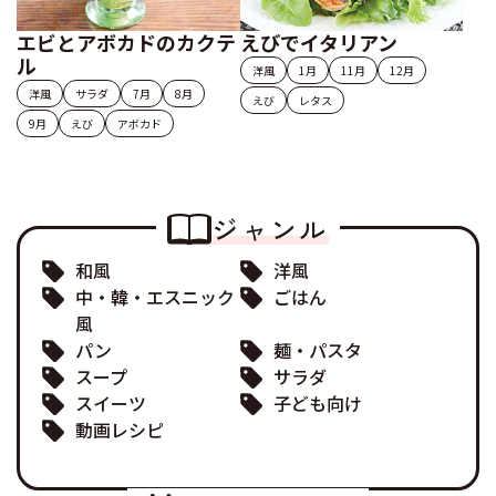
エビとアボカドのカクテ
えびでイタリアン
ル
洋風
1月
11月
12月
洋風
サラダ
7月
8月
えび
レタス
9月
えび
アボカド
ジャンル
和風
洋風
中・韓・エスニック
ごはん
風
パン
麺・パスタ
スープ
サラダ
スイーツ
子ども向け
動画レシピ