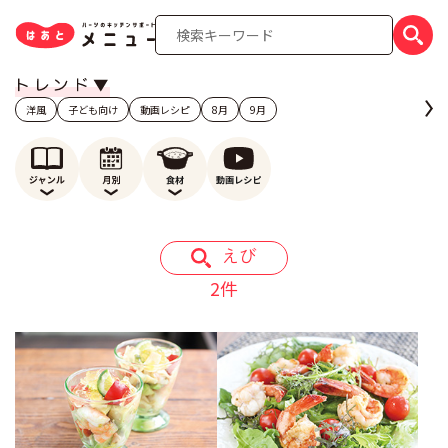
洋風
子ども向け
動画レシピ
8月
9月
えび
2件