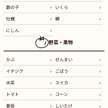
数の子
いくら
牡蠣
鯛
にしん
野菜・果物
かぶ
ぜんまい
イチジク
ごぼう
水菜
スイカ
トマト
コーン
春菊
しいたけ