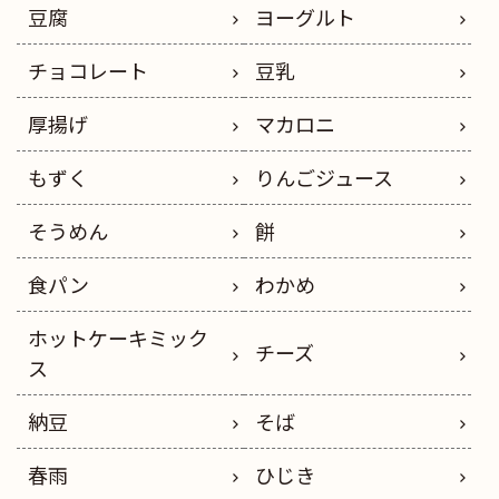
豆腐
ヨーグルト
チョコレート
豆乳
厚揚げ
マカロニ
もずく
りんごジュース
そうめん
餅
食パン
わかめ
ホットケーキミック
チーズ
ス
納豆
そば
春雨
ひじき