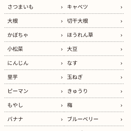
さつまいも
キャベツ
大根
切干大根
かぼちゃ
ほうれん草
小松菜
大豆
にんじん
なす
里芋
玉ねぎ
ピーマン
きゅうり
もやし
梅
バナナ
ブルーベリー