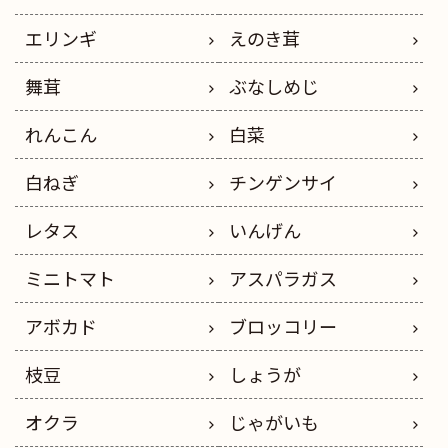
エリンギ
えのき茸
舞茸
ぶなしめじ
れんこん
白菜
白ねぎ
チンゲンサイ
レタス
いんげん
ミニトマト
アスパラガス
アボカド
ブロッコリー
枝豆
しょうが
オクラ
じゃがいも