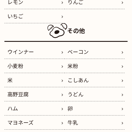
レモン
りんご
いちご
その他
ウインナー
ベーコン
小麦粉
米粉
米
こしあん
高野豆腐
うどん
ハム
卵
マヨネーズ
牛乳