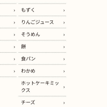
もずく
りんごジュース
そうめん
餅
ー
食パン
わかめ
ホットケーキミッ
クス
チーズ