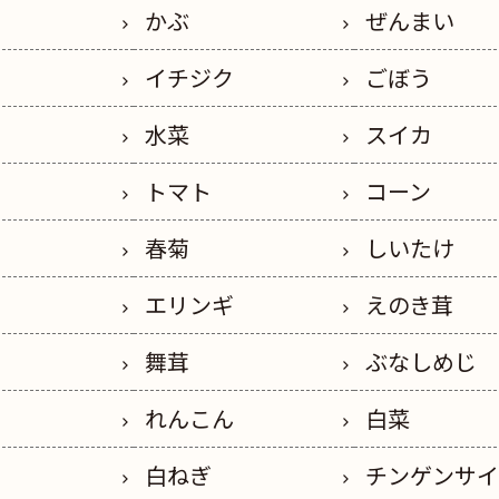
かぶ
ぜんまい
イチジク
ごぼう
水菜
スイカ
トマト
コーン
春菊
しいたけ
エリンギ
えのき茸
舞茸
ぶなしめじ
れんこん
白菜
白ねぎ
チンゲンサ