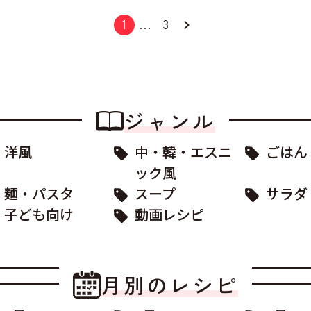
1
…
3
ジャンル
洋風
中・韓・エスニ
ごはん
ック風
麺・パスタ
スープ
サラダ
子ども向け
動画レシピ
月別のレシピ