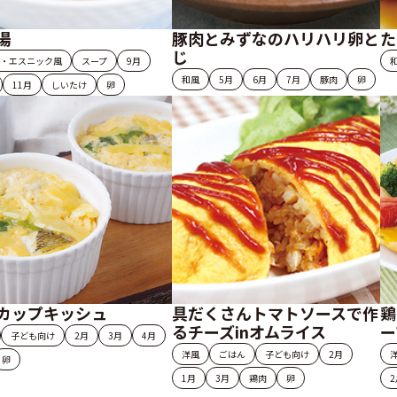
湯
豚肉とみずなのハリハリ卵と
た
じ
・エスニック風
スープ
9月
和風
5月
6月
7月
豚肉
卵
11月
しいたけ
卵
カップキッシュ
具だくさんトマトソースで作
鶏
るチーズinオムライス
ー
子ども向け
2月
3月
4月
洋風
ごはん
子ども向け
2月
卵
1月
3月
鶏肉
卵
2