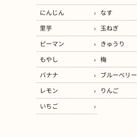
にんじん
なす
里芋
玉ねぎ
ピーマン
きゅうり
もやし
梅
バナナ
ブルーベリ
レモン
りんご
いちご