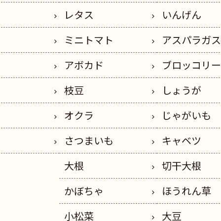
レタス
いんげん
ミニトマト
アスパラガ
アボカド
ブロッコリ
枝豆
しょうが
オクラ
じゃがいも
さつまいも
キャベツ
大根
切干大根
かぼちゃ
ほうれん草
小松菜
大豆