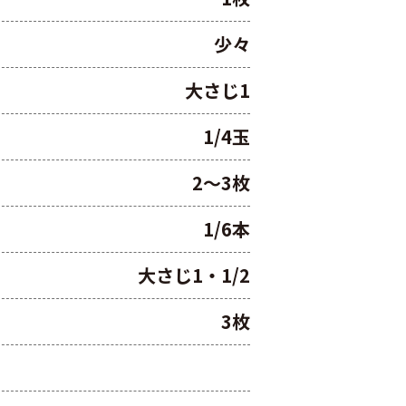
少々
大さじ1
1/4玉
2～3枚
1/6本
大さじ1・1/2
3枚