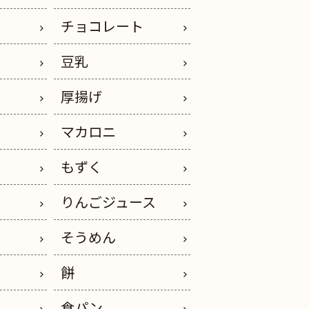
チョコレート
豆乳
厚揚げ
マカロニ
もずく
りんごジュース
そうめん
餅
ー
食パン