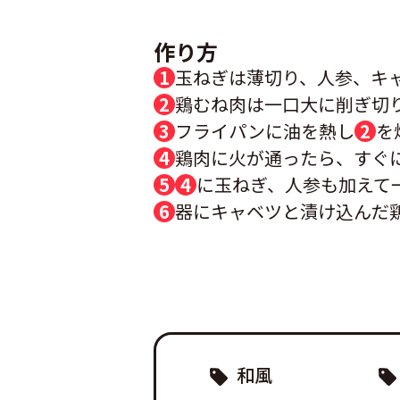
作り方
玉ねぎは薄切り、人参、キ
鶏むね肉は一口大に削ぎ切
フライパンに油を熱し
2
を
鶏肉に火が通ったら、すぐ
4
に玉ねぎ、人参も加えて
器にキャベツと漬け込んだ
和風