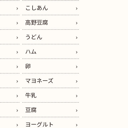
こしあん
高野豆腐
うどん
イ
ハム
卵
ス
マヨネーズ
ー
牛乳
豆腐
ヨーグルト