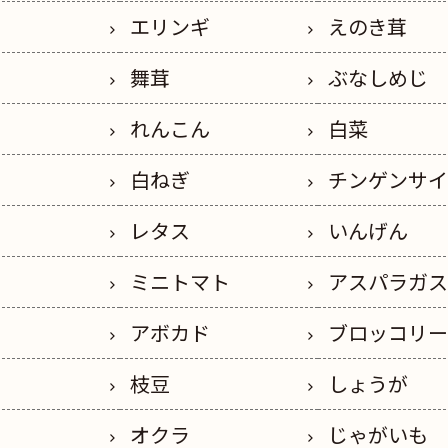
エリンギ
えのき茸
舞茸
ぶなしめじ
れんこん
白菜
白ねぎ
チンゲンサ
レタス
いんげん
ミニトマト
アスパラガ
アボカド
ブロッコリ
枝豆
しょうが
オクラ
じゃがいも