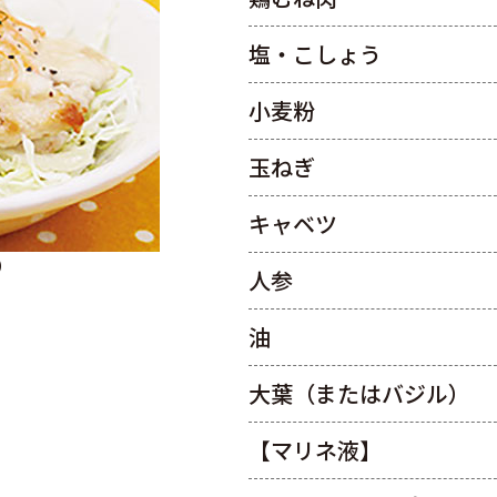
塩・こしょう
小麦粉
玉ねぎ
キャベツ
園）
人参
油
大葉（またはバジル）
【マリネ液】