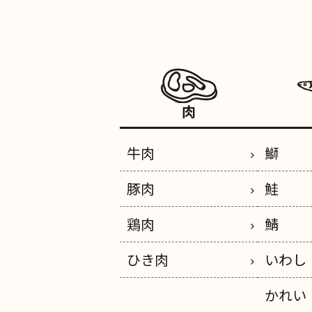
肉
牛肉
鰤
豚肉
鮭
鶏肉
鯖
ひき肉
いわし
かれい