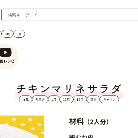
8月
9月
チキンマリネサラダ
洋風
サラダ
1月
11月
12月
鶏肉
キャベツ
材料
（2人分）
鶏むね肉