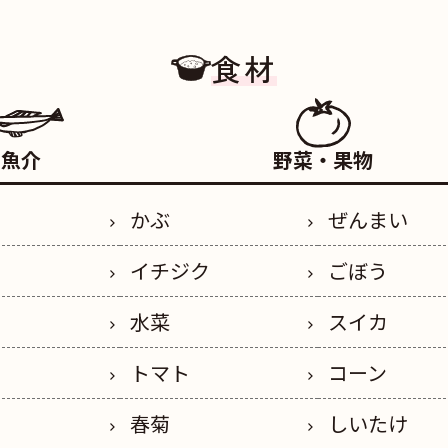
食材
魚介
野菜・果物
かぶ
ぜんまい
イチジク
ごぼう
水菜
スイカ
トマト
コーン
春菊
しいたけ