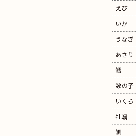
えび
いか
うなぎ
あさり
鱈
数の子
いくら
牡蠣
鯛