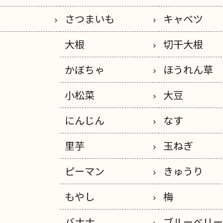
さつまいも
キャベツ
大根
切干大根
かぼちゃ
ほうれん草
小松菜
大豆
にんじん
なす
里芋
玉ねぎ
ピーマン
きゅうり
もやし
梅
バナナ
ブルーベリ