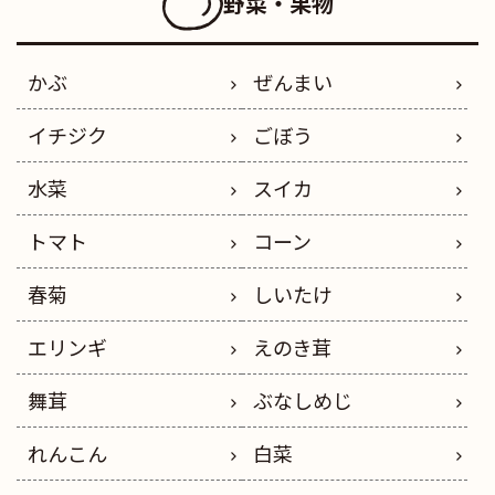
野菜・果物
かぶ
ぜんまい
イチジク
ごぼう
水菜
スイカ
トマト
コーン
春菊
しいたけ
エリンギ
えのき茸
舞茸
ぶなしめじ
れんこん
白菜