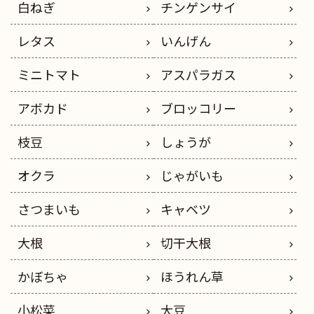
白ねぎ
チンゲンサイ
レタス
いんげん
ミニトマト
アスパラガス
アボカド
ブロッコリー
枝豆
しょうが
オクラ
じゃがいも
さつまいも
キャベツ
大根
切干大根
かぼちゃ
ほうれん草
小松菜
大豆