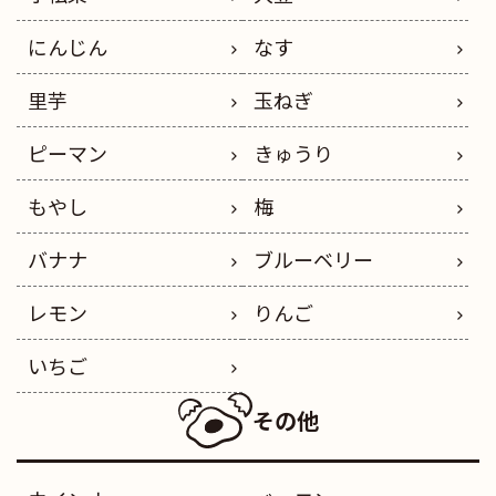
にんじん
なす
里芋
玉ねぎ
ピーマン
きゅうり
もやし
梅
バナナ
ブルーベリー
レモン
りんご
いちご
その他