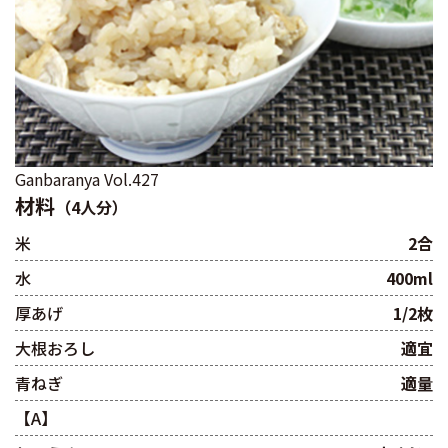
Ganbaranya Vol.427
材料
（4人分）
米
2合
水
400ml
厚あげ
1/2枚
大根おろし
適宜
青ねぎ
適量
【A】