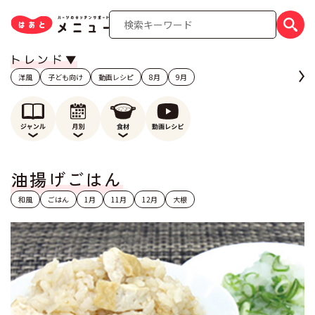
洋風
子ども向け
動画レシピ
8月
9月
油揚げごはん
和風
ごはん
1月
11月
12月
大根