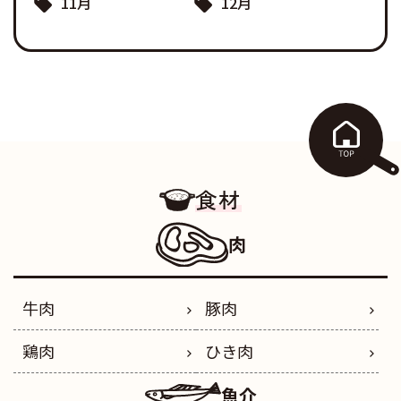
11月
12月
食材
肉
牛肉
豚肉
鶏肉
ひき肉
魚介