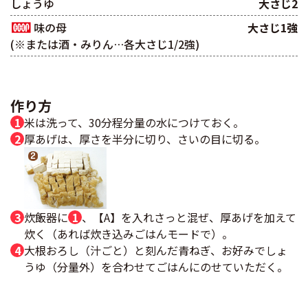
しょうゆ
大さじ2
味の母
大さじ1強
(※または酒・みりん…各大さじ1/2強)
作り方
米は洗って、30分程分量の水につけておく。
厚あげは、厚さを半分に切り、さいの目に切る。
炊飯器に
1
、
【A】
を入れさっと混ぜ、厚あげを加えて
炊く（あれば炊き込みごはんモードで）。
大根おろし（汁ごと）と刻んだ青ねぎ、お好みでしょ
うゆ（分量外）を合わせてごはんにのせていただく。