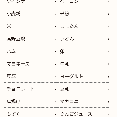
ウインナー
ベーコン
小麦粉
米粉
米
こしあん
高野豆腐
うどん
ハム
卵
マヨネーズ
牛乳
豆腐
ヨーグルト
チョコレート
豆乳
厚揚げ
マカロニ
もずく
りんごジュース