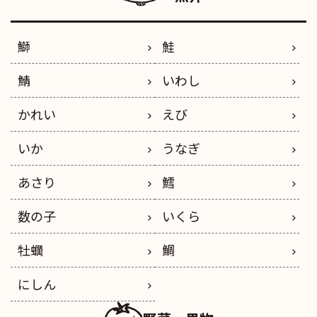
鰤
鮭
鯖
いわし
かれい
えび
いか
うなぎ
あさり
鱈
数の子
いくら
牡蠣
鯛
にしん