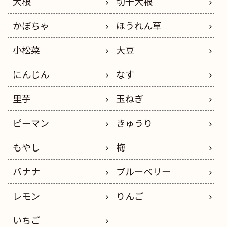
大根
切干大根
かぼちゃ
ほうれん草
小松菜
大豆
にんじん
なす
里芋
玉ねぎ
ピーマン
きゅうり
もやし
梅
バナナ
ブルーベリー
レモン
りんご
いちご