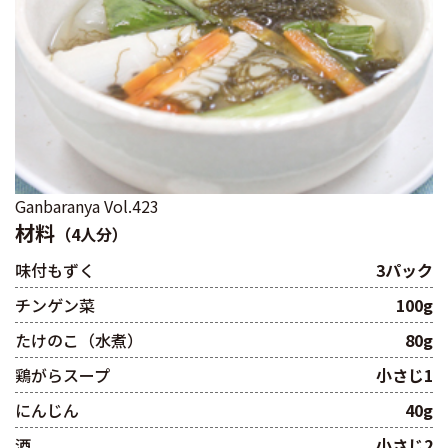
Ganbaranya Vol.423
材料
（4人分）
味付もずく
3パック
チンゲン菜
100g
たけのこ（水煮）
80g
鶏がらスープ
小さじ1
にんじん
40g
酒
小さじ2