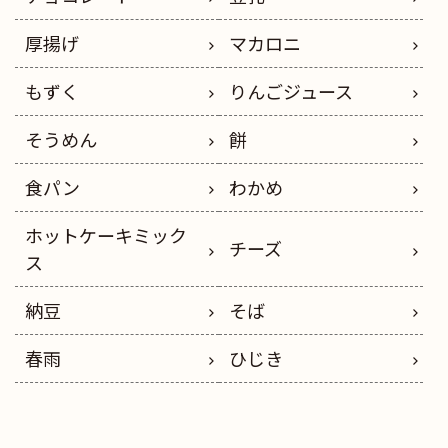
厚揚げ
マカロニ
もずく
りんごジュース
そうめん
餅
食パン
わかめ
ホットケーキミック
チーズ
ス
納豆
そば
春雨
ひじき