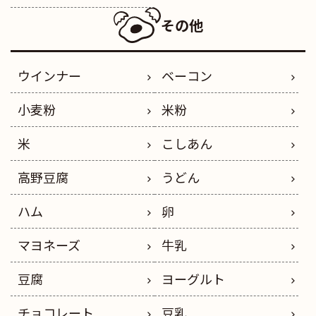
その他
ウインナー
ベーコン
小麦粉
米粉
米
こしあん
高野豆腐
うどん
ハム
卵
マヨネーズ
牛乳
豆腐
ヨーグルト
チョコレート
豆乳