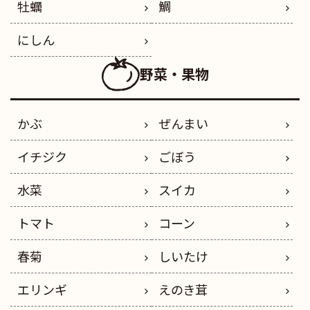
牡蠣
鯛
にしん
野菜・果物
かぶ
ぜんまい
イチジク
ごぼう
水菜
スイカ
トマト
コーン
春菊
しいたけ
エリンギ
えのき茸