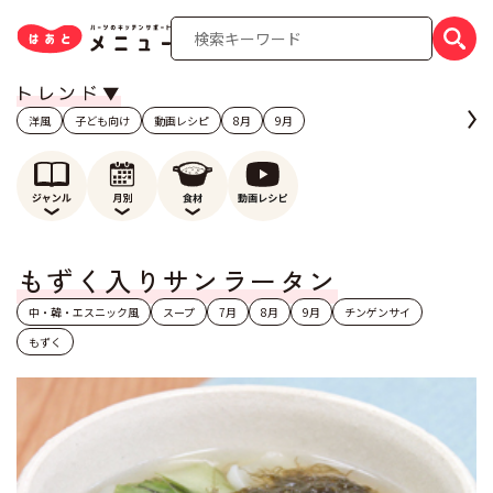
洋風
子ども向け
動画レシピ
8月
9月
もずく入りサンラータン
中・韓・エスニック風
スープ
7月
8月
9月
チンゲンサイ
もずく