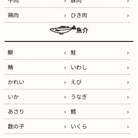
鶏肉
ひき肉
魚介
鰤
鮭
鯖
いわし
かれい
えび
いか
うなぎ
あさり
鱈
数の子
いくら