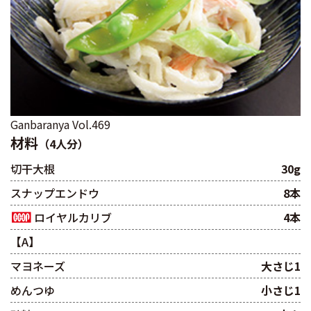
Ganbaranya Vol.469
材料
（4人分）
切干大根
30g
スナップエンドウ
8本
ロイヤルカリブ
4本
【A】
マヨネーズ
大さじ1
めんつゆ
小さじ1