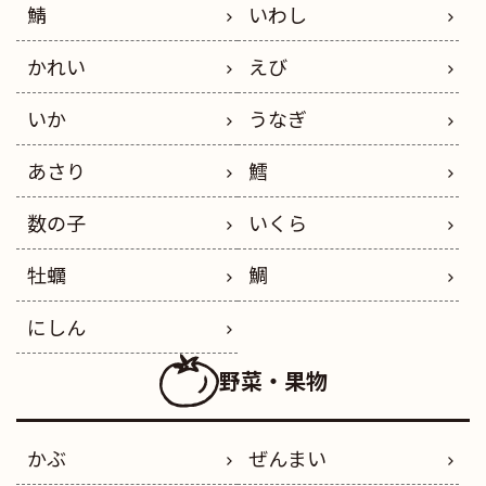
鯖
いわし
かれい
えび
いか
うなぎ
あさり
鱈
数の子
いくら
牡蠣
鯛
にしん
野菜・果物
かぶ
ぜんまい