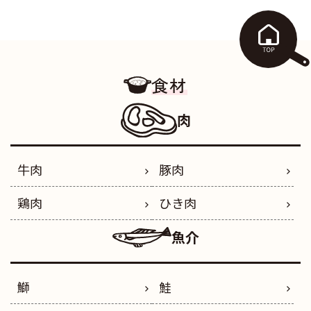
食材
肉
牛肉
豚肉
鶏肉
ひき肉
魚介
鰤
鮭