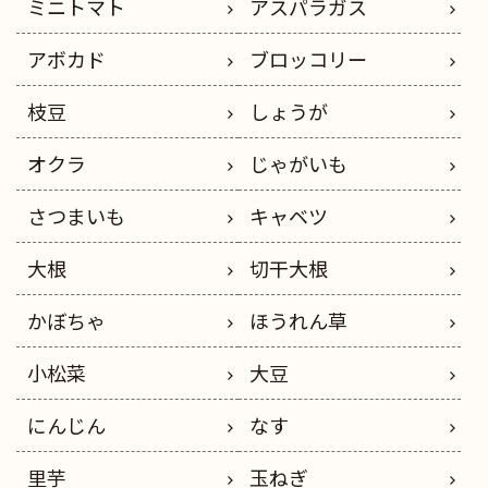
ミニトマト
アスパラガス
アボカド
ブロッコリー
枝豆
しょうが
オクラ
じゃがいも
さつまいも
キャベツ
大根
切干大根
かぼちゃ
ほうれん草
小松菜
大豆
にんじん
なす
里芋
玉ねぎ