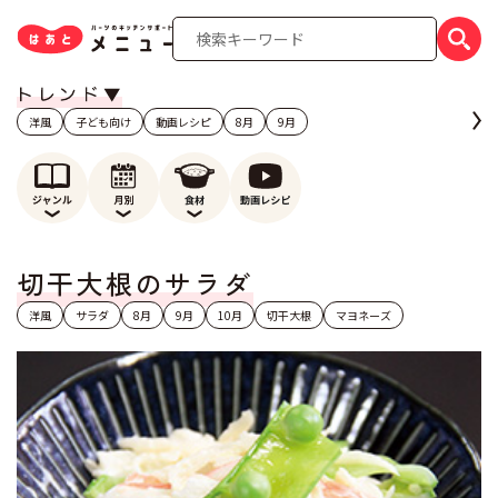
洋風
子ども向け
動画レシピ
8月
9月
切干大根のサラダ
洋風
サラダ
8月
9月
10月
切干大根
マヨネーズ