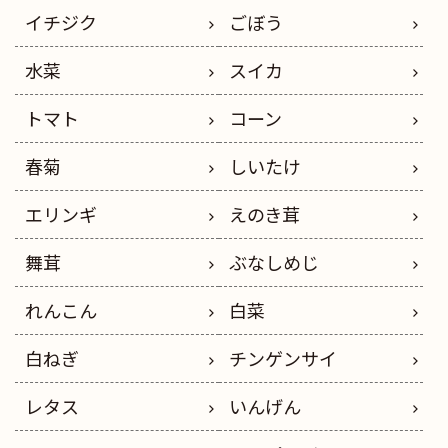
イチジク
ごぼう
水菜
スイカ
トマト
コーン
春菊
しいたけ
エリンギ
えのき茸
舞茸
ぶなしめじ
れんこん
白菜
白ねぎ
チンゲンサイ
レタス
いんげん