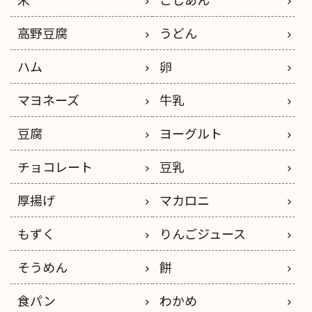
高野豆腐
うどん
ハム
卵
マヨネーズ
牛乳
豆腐
ヨーグルト
チョコレート
豆乳
厚揚げ
マカロニ
もずく
りんごジュース
そうめん
餅
食パン
わかめ