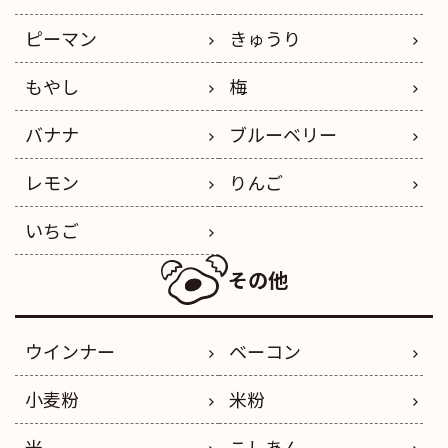
ピーマン
きゅうり
もやし
梅
バナナ
ブルーベリー
レモン
りんご
いちご
その他
ウインナー
ベーコン
小麦粉
米粉
米
こしあん