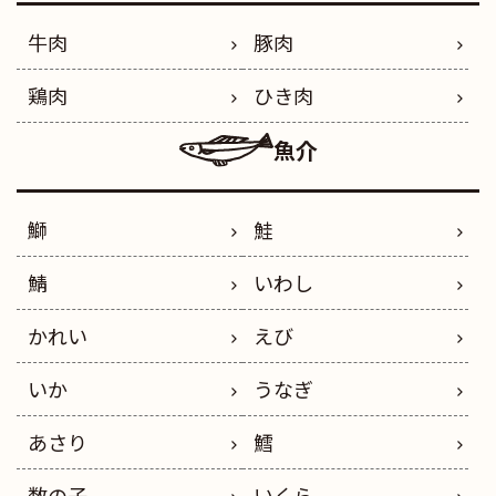
牛肉
豚肉
鶏肉
ひき肉
魚介
鰤
鮭
鯖
いわし
かれい
えび
いか
うなぎ
あさり
鱈
数の子
いくら