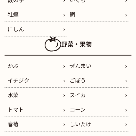
牡蠣
鯛
にしん
野菜・果物
かぶ
ぜんまい
イチジク
ごぼう
水菜
スイカ
トマト
コーン
春菊
しいたけ