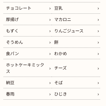
チョコレート
豆乳
厚揚げ
マカロニ
もずく
りんごジュース
そうめん
餅
食パン
わかめ
ホットケーキミック
チーズ
ス
納豆
そば
春雨
ひじき