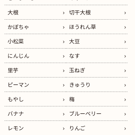
大根
切干大根
かぼちゃ
ほうれん草
小松菜
大豆
にんじん
なす
里芋
玉ねぎ
ピーマン
きゅうり
もやし
梅
バナナ
ブルーベリー
レモン
りんご