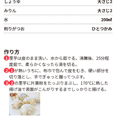
しょうゆ
大さじ2
みりん
大さじ2
水
200㎖
削りがつお
ひとつかみ
作り方
里芋は皮のまま洗い、水から茹でる。沸騰後、25分程
度茹で、柔らかくなったら湯を切る。
1
が熱いうちに、布巾で包んで皮をむき、硬い部分を
切り落とし、手でぎゅっと握ってつぶす。
2
の里芋に片栗粉をたっぷりまぶし、170℃に熱した
揚げ油で表面がこんがりするまでしっかりと揚げる。