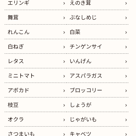
エリンギ
えのき茸
舞茸
ぶなしめじ
れんこん
白菜
白ねぎ
チンゲンサイ
レタス
いんげん
ミニトマト
アスパラガス
アボカド
ブロッコリー
枝豆
しょうが
オクラ
じゃがいも
さつまいも
キャベツ