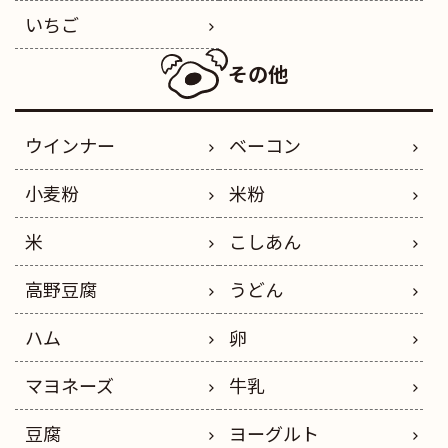
いちご
その他
ウインナー
ベーコン
小麦粉
米粉
米
こしあん
高野豆腐
うどん
ハム
卵
マヨネーズ
牛乳
豆腐
ヨーグルト