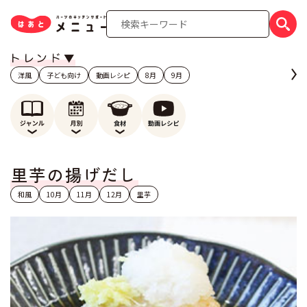
洋風
子ども向け
動画レシピ
8月
9月
里芋の揚げだし
和風
10月
11月
12月
里芋