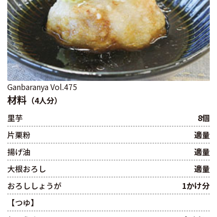
Ganbaranya Vol.475
材料
（4人分）
里芋
8個
片栗粉
適量
揚げ油
適量
大根おろし
適量
おろししょうが
1かけ分
【つゆ】