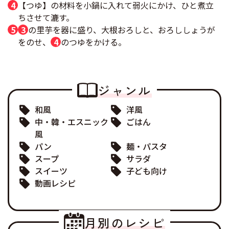
【つゆ】の材料を小鍋に入れて弱火にかけ、ひと煮立
ちさせて漉す。
3
の里芋を器に盛り、大根おろしと、おろししょうが
をのせ、
4
のつゆをかける。
ジャンル
和風
洋風
中・韓・エスニック
ごはん
風
パン
麺・パスタ
スープ
サラダ
スイーツ
子ども向け
動画レシピ
月別のレシピ