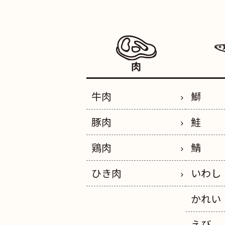
肉
牛肉
鰤
豚肉
鮭
鶏肉
鯖
ひき肉
いわし
かれい
えび