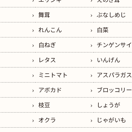
舞茸
ぶなしめじ
れんこん
白菜
白ねぎ
チンゲンサ
レタス
いんげん
ミニトマト
アスパラガ
アボカド
ブロッコリ
枝豆
しょうが
オクラ
じゃがいも