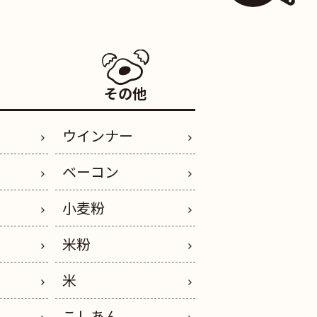
その他
ウインナー
ベーコン
小麦粉
米粉
米
こしあん