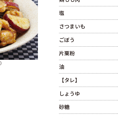
塩
さつまいも
ごぼう
片栗粉
園）
油
【タレ】
しょうゆ
砂糖