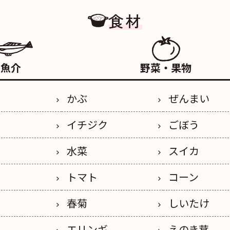
食材
魚介
野菜・果物
かぶ
ぜんまい
イチジク
ごぼう
水菜
スイカ
トマト
コーン
春菊
しいたけ
エリンギ
えのき茸