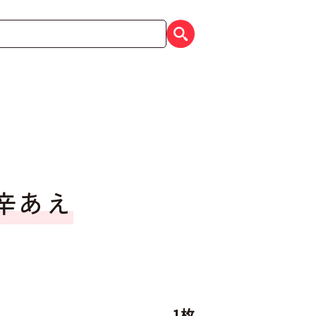
辛あえ
1枚