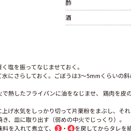
酢
酒
軽く塩を振ってなじませておく。
て水にさらしておく。ごぼうは3～5mmくらいの斜
火で熱したフライパンに油をなじませ、 鶏肉を皮
に上げ水気をしっかり切って片栗粉をまぶし、それ
焼き、皿に取り出す（弱めの中火でじっくり）。
味料を入れて煮立て、
3
・
4
を戻してからタレを