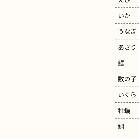
いか
うなぎ
あさり
鱈
数の子
いくら
牡蠣
鯛