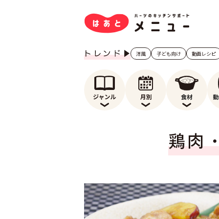
洋風
子ども向け
動画レシピ
鶏肉