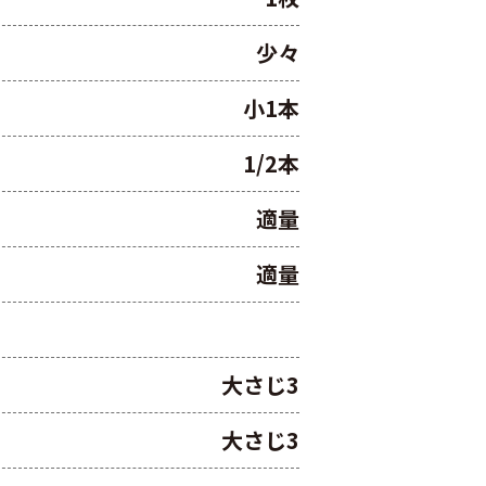
少々
小1本
1/2本
適量
適量
大さじ3
大さじ3