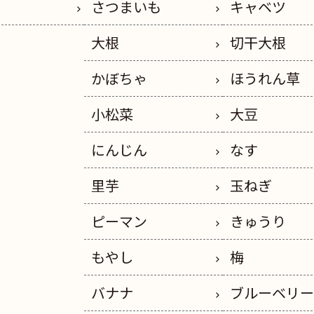
さつまいも
キャベツ
大根
切干大根
かぼちゃ
ほうれん草
小松菜
大豆
にんじん
なす
里芋
玉ねぎ
ピーマン
きゅうり
もやし
梅
バナナ
ブルーベリ