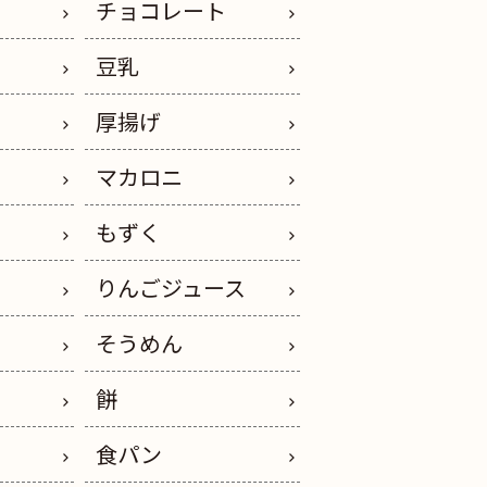
チョコレート
豆乳
厚揚げ
マカロニ
もずく
りんごジュース
そうめん
餅
ー
食パン