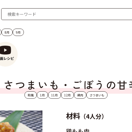
8月
9月
・さつまいも・ごぼうの甘
和風
1月
11月
12月
鶏肉
さつまいも
材料
（4人分）
鶏もも肉