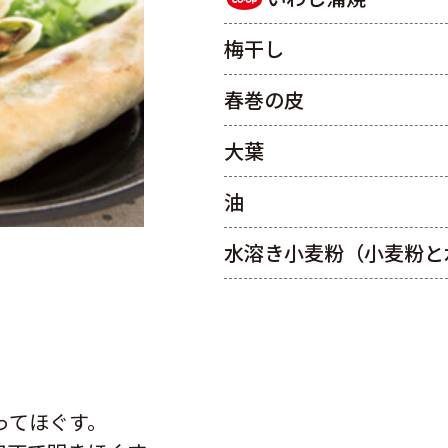
梅干し
春巻の皮
大葉
油
水溶き小麦粉（小麦粉と
ってほぐす。