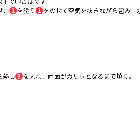
包丁で叩きほぐす。
せ、
2
を塗り
1
をのせて空気を抜きながら包み、
を熱し
3
を入れ、両面がカリッとなるまで焼く。