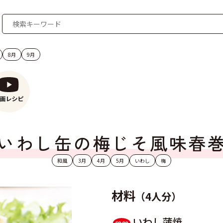
8月
9月
いわし缶の梅じそ風味春
和風
3月
4月
5月
いわし
梅
材料
（4人分）
いわし蒲焼