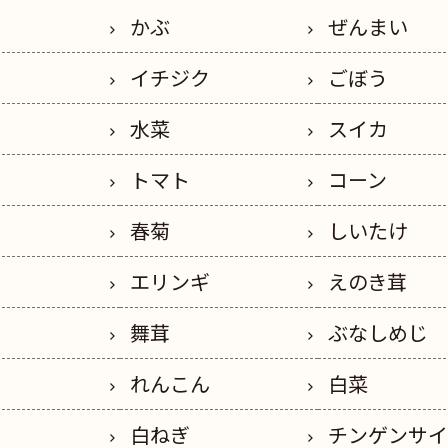
かぶ
ぜんまい
イチジク
ごぼう
水菜
スイカ
トマト
コーン
春菊
しいたけ
エリンギ
えのき茸
舞茸
ぶなしめじ
れんこん
白菜
白ねぎ
チンゲンサ