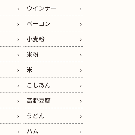
ウインナー
ベーコン
小麦粉
米粉
米
こしあん
高野豆腐
うどん
イ
ハム