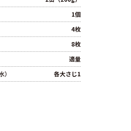
1個
4枚
8枚
適量
水）
各大さじ1