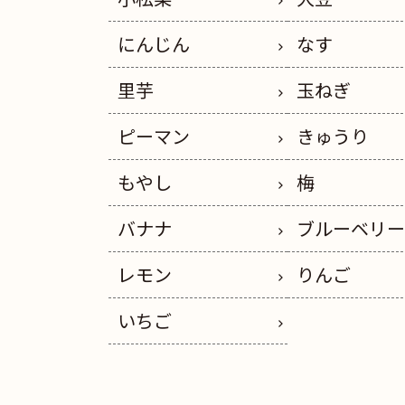
にんじん
なす
里芋
玉ねぎ
ピーマン
きゅうり
もやし
梅
バナナ
ブルーベリ
レモン
りんご
いちご