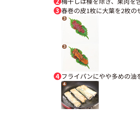
梅干しは種を除き、果肉を
春巻の皮1枚に大葉を2枚の
フライパンにやや多めの油