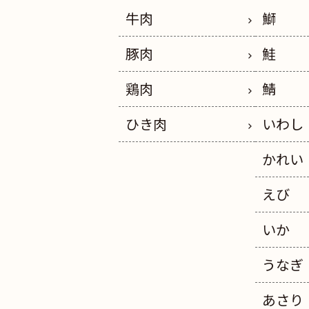
牛肉
鰤
豚肉
鮭
鶏肉
鯖
ひき肉
いわし
かれい
えび
いか
うなぎ
あさり