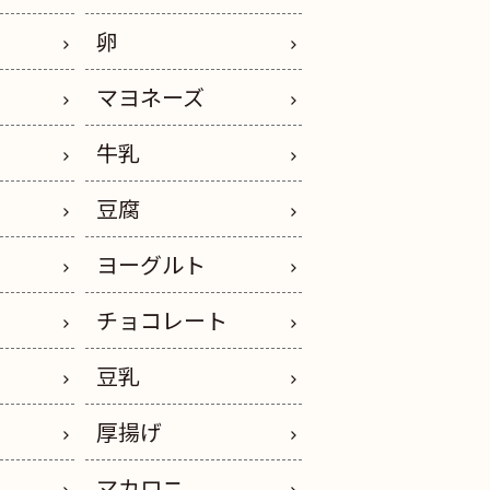
卵
ス
マヨネーズ
ー
牛乳
豆腐
ヨーグルト
チョコレート
豆乳
厚揚げ
マカロニ