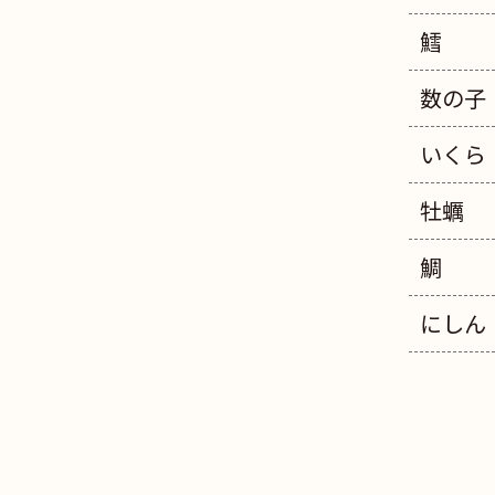
鱈
数の子
いくら
牡蠣
鯛
にしん