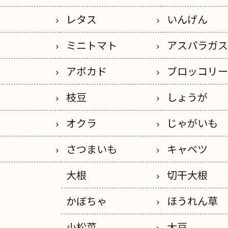
レタス
いんげん
ミニトマト
アスパラガ
アボカド
ブロッコリ
枝豆
しょうが
オクラ
じゃがいも
さつまいも
キャベツ
大根
切干大根
かぼちゃ
ほうれん草
小松菜
大豆