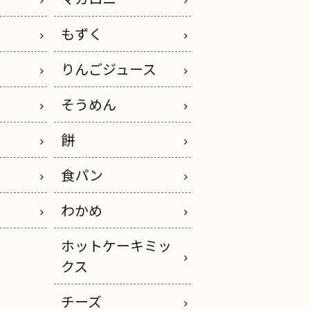
もずく
りんごジュース
そうめん
餅
ー
食パン
わかめ
ホットケーキミッ
クス
チーズ