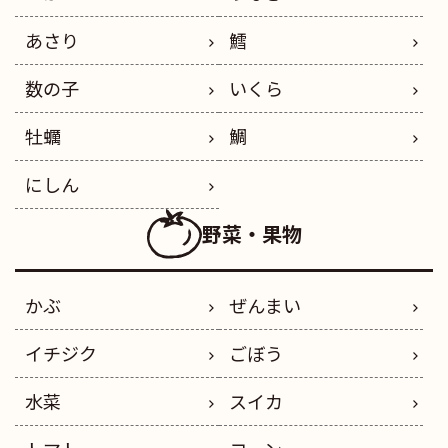
あさり
鱈
数の子
いくら
牡蠣
鯛
にしん
野菜・果物
かぶ
ぜんまい
イチジク
ごぼう
水菜
スイカ