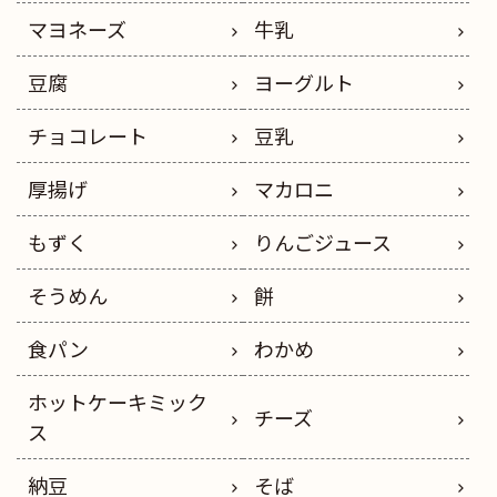
マヨネーズ
牛乳
豆腐
ヨーグルト
チョコレート
豆乳
厚揚げ
マカロニ
もずく
りんごジュース
そうめん
餅
食パン
わかめ
ホットケーキミック
チーズ
ス
納豆
そば