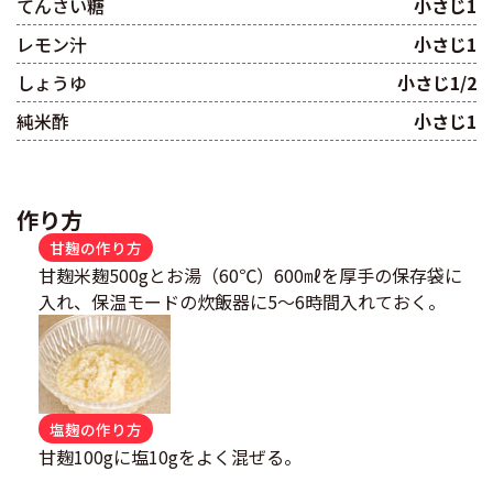
てんさい糖
小さじ1
レモン汁
小さじ1
しょうゆ
小さじ1/2
純米酢
小さじ1
作り方
甘麹の作り方
甘麹米麹500gとお湯（60℃）600㎖を厚手の保存袋に
入れ、保温モードの炊飯器に5～6時間入れておく。
塩麹の作り方
甘麹100gに塩10gをよく混ぜる。