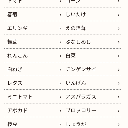
トマト
コーン
春菊
しいたけ
エリンギ
えのき茸
舞茸
ぶなしめじ
れんこん
白菜
白ねぎ
チンゲンサイ
レタス
いんげん
ミニトマト
アスパラガス
アボカド
ブロッコリー
枝豆
しょうが