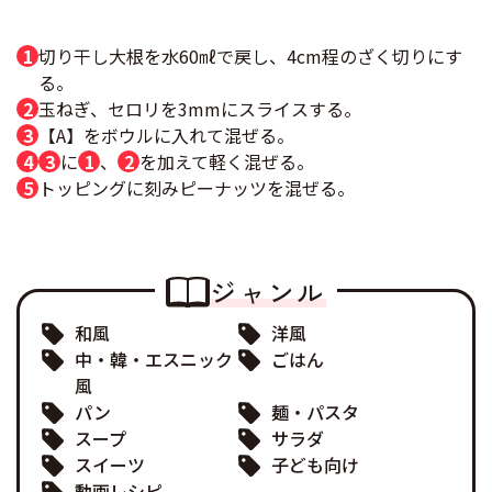
切り干し大根を水60㎖で戻し、4cm程のざく切りにす
る。
玉ねぎ、セロリを3mmにスライスする。
【A】をボウルに入れて混ぜる。
3
に
1
、
2
を加えて軽く混ぜる。
トッピングに刻みピーナッツを混ぜる。
ジャンル
和風
洋風
中・韓・エスニック
ごはん
風
パン
麺・パスタ
スープ
サラダ
スイーツ
子ども向け
動画レシピ