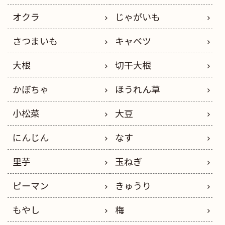
オクラ
じゃがいも
さつまいも
キャベツ
大根
切干大根
かぼちゃ
ほうれん草
小松菜
大豆
にんじん
なす
里芋
玉ねぎ
ピーマン
きゅうり
もやし
梅