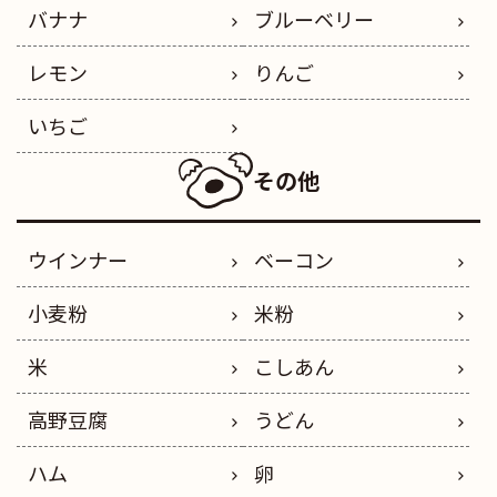
バナナ
ブルーベリー
レモン
りんご
いちご
その他
ウインナー
ベーコン
小麦粉
米粉
米
こしあん
高野豆腐
うどん
ハム
卵