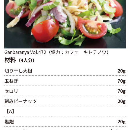
Ganbaranya Vol.472（協力：カフェ キトテノワ）
材料
（4人分）
切り干し大根
20g
玉ねぎ
70g
セロリ
70g
刻みピーナッツ
20g
【A】
塩麹
20g