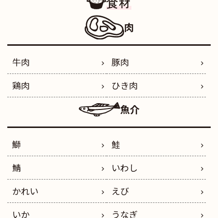
食材
肉
牛肉
豚肉
鶏肉
ひき肉
魚介
鰤
鮭
鯖
いわし
かれい
えび
いか
うなぎ