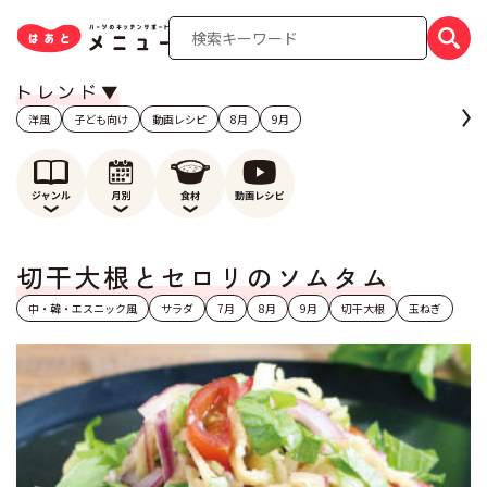
洋風
子ども向け
動画レシピ
8月
9月
切干大根とセロリのソムタム
中・韓・エスニック風
サラダ
7月
8月
9月
切干大根
玉ねぎ