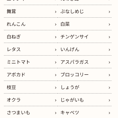
舞茸
ぶなしめじ
れんこん
白菜
白ねぎ
チンゲンサイ
レタス
いんげん
ミニトマト
アスパラガス
アボカド
ブロッコリー
枝豆
しょうが
オクラ
じゃがいも
さつまいも
キャベツ