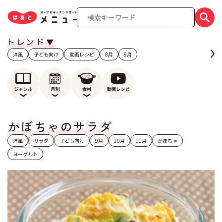
洋風
子ども向け
動画レシピ
8月
9月
かぼちゃのサラダ
洋風
サラダ
子ども向け
9月
10月
11月
かぼちゃ
ヨーグルト