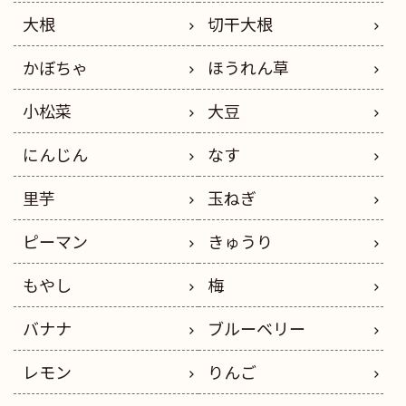
大根
切干大根
かぼちゃ
ほうれん草
小松菜
大豆
にんじん
なす
里芋
玉ねぎ
ピーマン
きゅうり
もやし
梅
バナナ
ブルーベリー
レモン
りんご