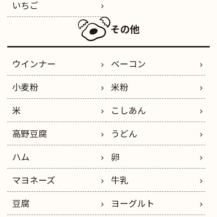
いちご
その他
ウインナー
ベーコン
小麦粉
米粉
米
こしあん
高野豆腐
うどん
ハム
卵
マヨネーズ
牛乳
豆腐
ヨーグルト