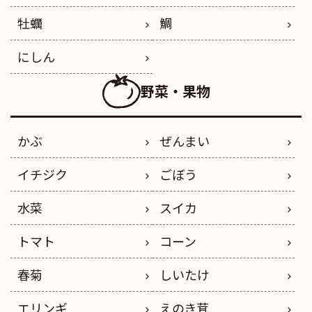
牡蠣
鯛
にしん
野菜・果物
かぶ
ぜんまい
イチジク
ごぼう
水菜
スイカ
トマト
コーン
春菊
しいたけ
エリンギ
えのき茸