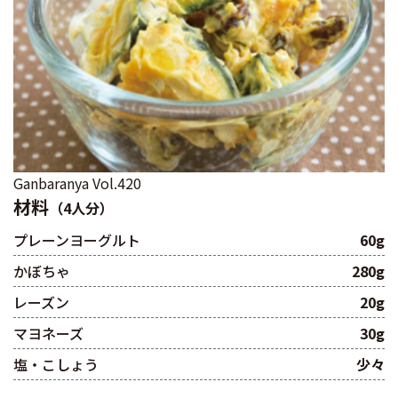
Ganbaranya Vol.420
材料
（4人分）
プレーンヨーグルト
60g
かぼちゃ
280g
レーズン
20g
マヨネーズ
30g
塩・こしょう
少々