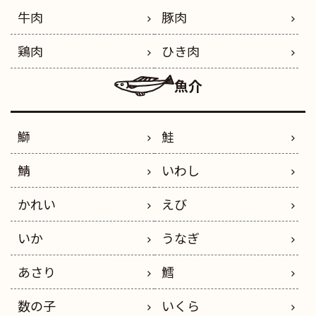
牛肉
豚肉
鶏肉
ひき肉
魚介
鰤
鮭
鯖
いわし
かれい
えび
いか
うなぎ
あさり
鱈
数の子
いくら