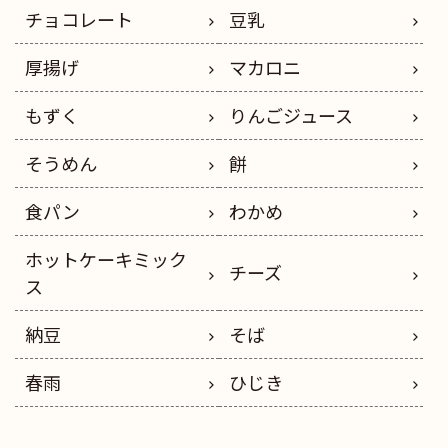
チョコレート
豆乳
厚揚げ
マカロニ
もずく
りんごジュース
そうめん
餅
食パン
わかめ
ホットケーキミック
チーズ
ス
納豆
そば
春雨
ひじき