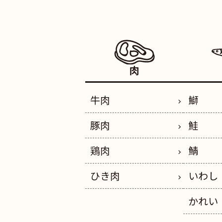
肉
牛肉
鰤
豚肉
鮭
鶏肉
鯖
ひき肉
いわし
かれい