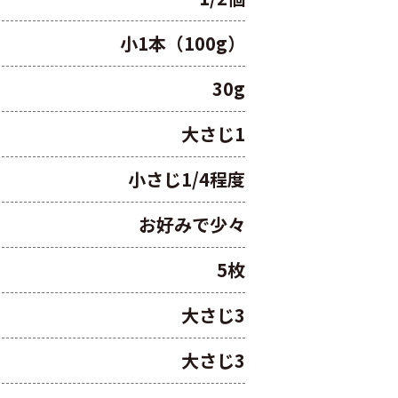
小1本（100g）
30g
大さじ1
小さじ1/4程度
お好みで少々
5枚
大さじ3
大さじ3