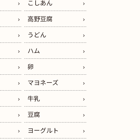
こしあん
高野豆腐
うどん
イ
ハム
卵
ス
マヨネーズ
ー
牛乳
豆腐
ヨーグルト