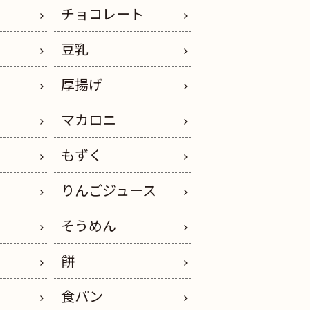
チョコレート
豆乳
厚揚げ
マカロニ
もずく
りんごジュース
そうめん
餅
ー
食パン