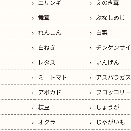
エリンギ
えのき茸
舞茸
ぶなしめじ
れんこん
白菜
白ねぎ
チンゲンサ
レタス
いんげん
ミニトマト
アスパラガ
アボカド
ブロッコリ
枝豆
しょうが
オクラ
じゃがいも