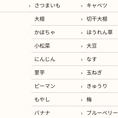
さつまいも
キャベツ
大根
切干大根
かぼちゃ
ほうれん草
小松菜
大豆
にんじん
なす
里芋
玉ねぎ
ピーマン
きゅうり
もやし
梅
バナナ
ブルーベリ