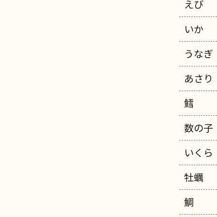
えび
いか
うなぎ
あさり
鱈
数の子
いくら
牡蠣
鯛