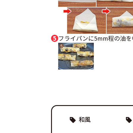
フライパンに5mm程の油
和風