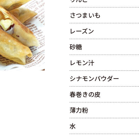
さつまいも
レーズン
砂糖
レモン汁
シナモンパウダー
春巻きの皮
薄力粉
水