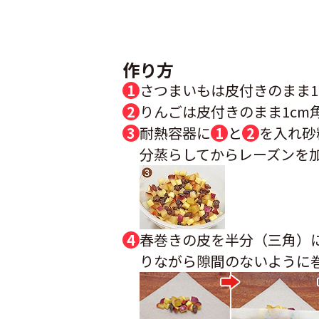
作り方
さつまいもは皮付きのまま1
りんごは皮付きのまま1cm
耐熱容器に
1
と
2
を入れ砂
分蒸らしてからレーズンを
春巻きの皮を半分（三角）
りながら隙間のないように