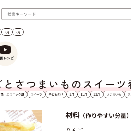
8月
9月
ごとさつまいものスイーツ
・韓・エスニック風
スイーツ
子ども向け
1月
11月
12月
さつまいも
り
材料
（作りやすい分量
りんご