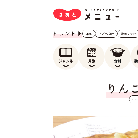
洋風
子ども向け
動画レシピ
りん
中