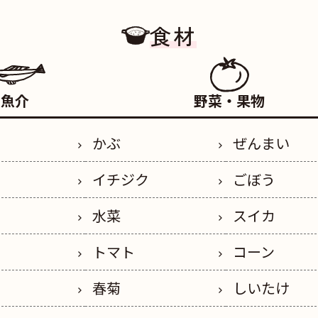
食材
魚介
野菜・果物
かぶ
ぜんまい
イチジク
ごぼう
水菜
スイカ
トマト
コーン
春菊
しいたけ