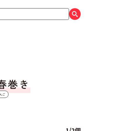
春巻き
んご
）
1/2個