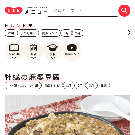
洋風
子ども向け
動画レシピ
8月
9月
牡蠣の麻婆豆腐
中・韓・エスニック風
動画レシピ
1月
2月
3月
牡蠣