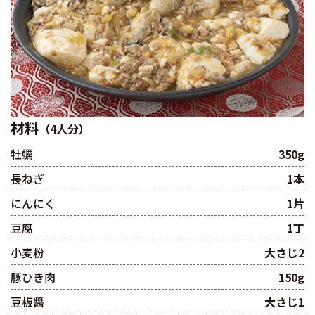
材料
（4人分）
牡蠣
350g
長ねぎ
1本
にんにく
1片
豆腐
1丁
小麦粉
大さじ2
豚ひき肉
150g
豆板醤
大さじ1