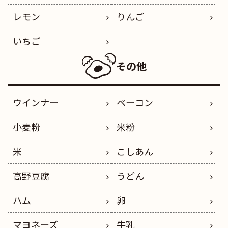
レモン
りんご
いちご
その他
ウインナー
ベーコン
小麦粉
米粉
米
こしあん
高野豆腐
うどん
ハム
卵
マヨネーズ
牛乳