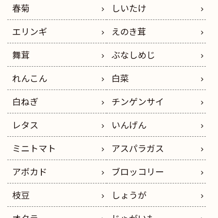
春菊
しいたけ
エリンギ
えのき茸
舞茸
ぶなしめじ
れんこん
白菜
白ねぎ
チンゲンサイ
レタス
いんげん
ミニトマト
アスパラガス
アボカド
ブロッコリー
枝豆
しょうが
オクラ
じゃがいも