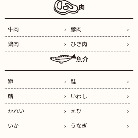
肉
牛肉
豚肉
鶏肉
ひき肉
魚介
鰤
鮭
鯖
いわし
かれい
えび
いか
うなぎ