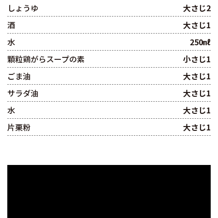
しょうゆ
大さじ2
酒
大さじ1
水
250㎖
顆粒鶏がらスープの素
小さじ1
ごま油
大さじ1
サラダ油
大さじ1
水
大さじ1
片栗粉
大さじ1