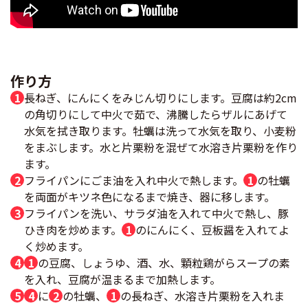
作り方
長ねぎ、にんにくをみじん切りにします。豆腐は約2cm
の角切りにして中火で茹で、沸騰したらザルにあげて
水気を拭き取ります。牡蠣は洗って水気を取り、小麦粉
をまぶします。水と片栗粉を混ぜて水溶き片栗粉を作り
ます。
フライパンにごま油を入れ中火で熱します。
1
の牡蠣
を両面がキツネ色になるまで焼き、器に移します。
フライパンを洗い、サラダ油を入れて中火で熱し、豚
ひき肉を炒めます。
1
のにんにく、豆板醤を入れてよ
く炒めます。
1
の豆腐、しょうゆ、酒、水、顆粒鶏がらスープの素
を入れ、豆腐が温まるまで加熱します。
4
に
2
の牡蠣、
1
の長ねぎ、水溶き片栗粉を入れま