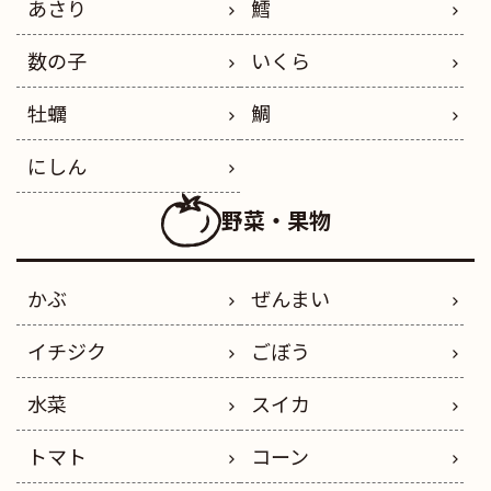
あさり
鱈
数の子
いくら
牡蠣
鯛
にしん
野菜・果物
かぶ
ぜんまい
イチジク
ごぼう
水菜
スイカ
トマト
コーン