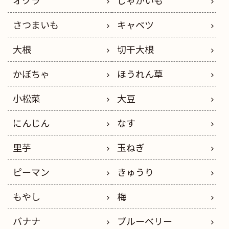
さつまいも
キャベツ
大根
切干大根
かぼちゃ
ほうれん草
小松菜
大豆
にんじん
なす
里芋
玉ねぎ
ピーマン
きゅうり
もやし
梅
バナナ
ブルーベリー