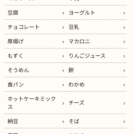
豆腐
ヨーグルト
チョコレート
豆乳
厚揚げ
マカロニ
もずく
りんごジュース
そうめん
餅
食パン
わかめ
ホットケーキミック
チーズ
ス
納豆
そば