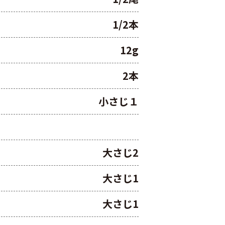
1/2本
12g
2本
小さじ１
大さじ2
大さじ1
大さじ1