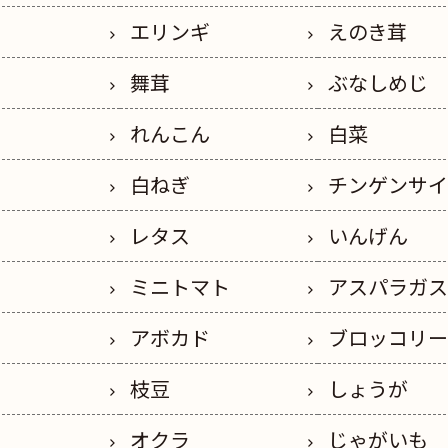
エリンギ
えのき茸
舞茸
ぶなしめじ
れんこん
白菜
白ねぎ
チンゲンサ
レタス
いんげん
ミニトマト
アスパラガ
アボカド
ブロッコリ
枝豆
しょうが
オクラ
じゃがいも