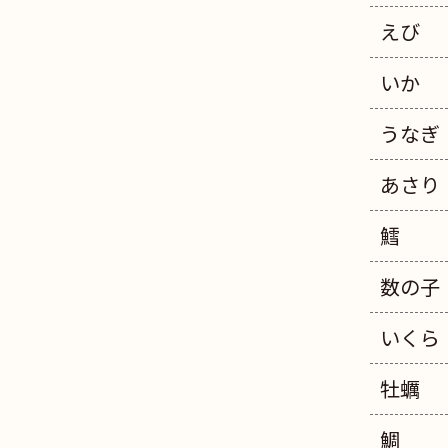
えび
いか
うなぎ
あさり
鱈
数の子
いくら
牡蠣
鯛