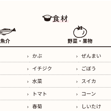
食材
魚介
野菜・果物
かぶ
ぜんまい
イチジク
ごぼう
水菜
スイカ
トマト
コーン
春菊
しいたけ