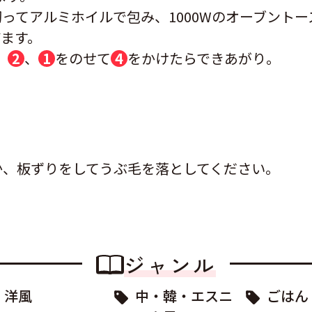
に切ってアルミホイルで包み、1000Wのオーブント
ぜます。
、
2
、
1
をのせて
4
をかけたらできあがり。
か、板ずりをしてうぶ毛を落としてください。
ジャンル
洋風
中・韓・エスニ
ごはん