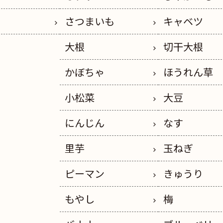
さつまいも
キャベツ
大根
切干大根
かぼちゃ
ほうれん草
小松菜
大豆
にんじん
なす
里芋
玉ねぎ
ピーマン
きゅうり
もやし
梅