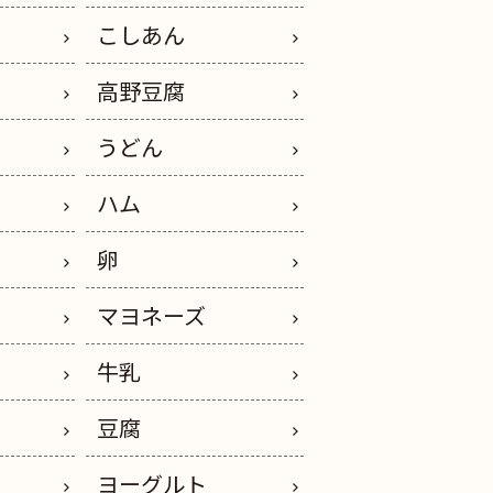
こしあん
高野豆腐
うどん
イ
ハム
卵
ス
マヨネーズ
ー
牛乳
豆腐
ヨーグルト