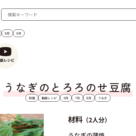
8月
9月
うなぎのとろろのせ豆腐
和風
動画レシピ
6月
7月
8月
うなぎ
材料
（2人分）
うなぎの蒲焼