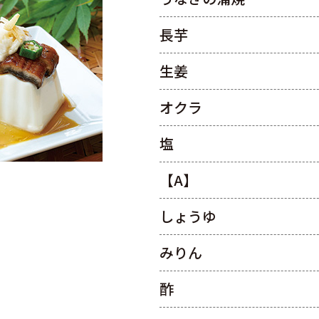
長芋
生姜
オクラ
塩
【A】
しょうゆ
みりん
酢