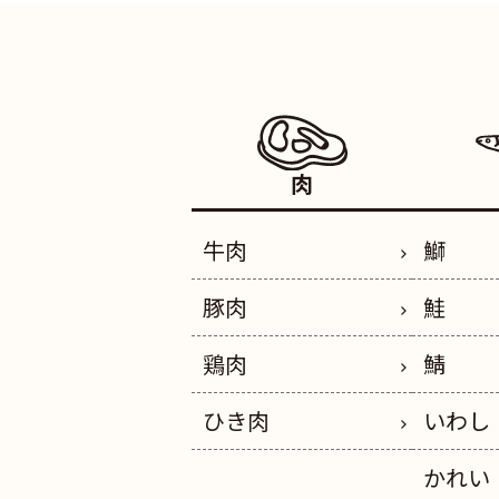
肉
牛肉
鰤
豚肉
鮭
鶏肉
鯖
ひき肉
いわし
かれい