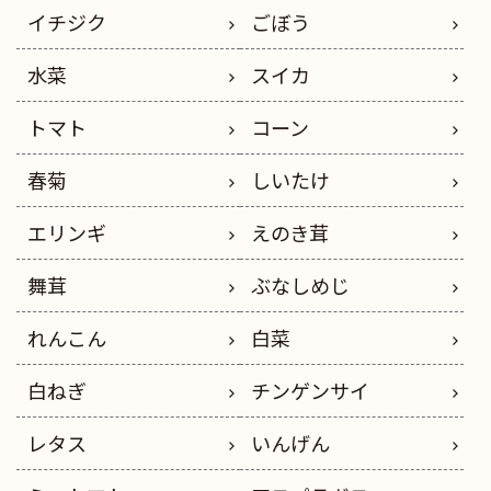
イチジク
ごぼう
水菜
スイカ
トマト
コーン
春菊
しいたけ
エリンギ
えのき茸
舞茸
ぶなしめじ
れんこん
白菜
白ねぎ
チンゲンサイ
レタス
いんげん