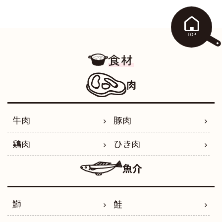
食材
肉
牛肉
豚肉
鶏肉
ひき肉
魚介
鰤
鮭