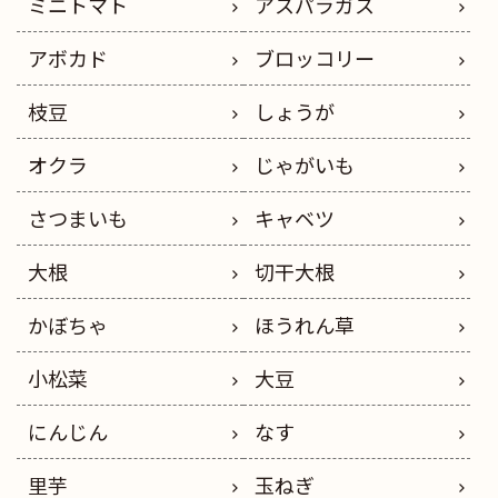
ミニトマト
アスパラガス
アボカド
ブロッコリー
枝豆
しょうが
オクラ
じゃがいも
さつまいも
キャベツ
大根
切干大根
かぼちゃ
ほうれん草
小松菜
大豆
にんじん
なす
里芋
玉ねぎ