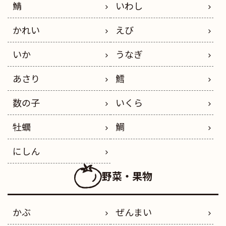
鯖
いわし
かれい
えび
いか
うなぎ
あさり
鱈
数の子
いくら
牡蠣
鯛
にしん
野菜・果物
かぶ
ぜんまい