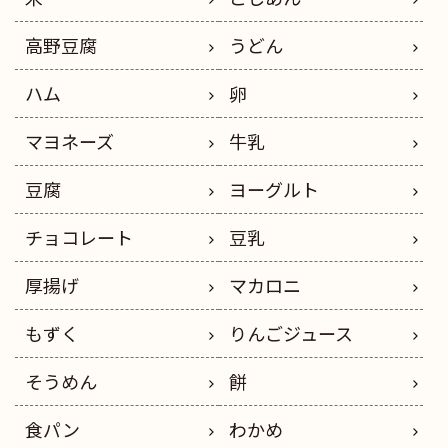
高野豆腐
うどん
ハム
卵
マヨネーズ
牛乳
豆腐
ヨーグルト
チョコレート
豆乳
厚揚げ
マカロニ
もずく
りんごジュース
そうめん
餅
食パン
わかめ