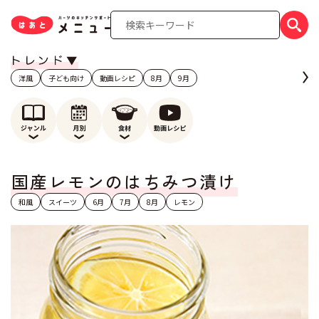
洋風
子ども向け
動画レシピ
8月
9月
国産レモンのはちみつ漬け
和風
スイーツ
6月
7月
8月
レモン