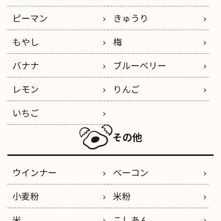
ピーマン
きゅうり
もやし
梅
バナナ
ブルーベリー
レモン
りんご
いちご
その他
ウインナー
ベーコン
小麦粉
米粉
米
こしあん