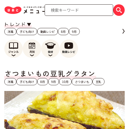
洋風
子ども向け
動画レシピ
8月
9月
さつまいもの豆乳グラタン
洋風
子ども向け
8月
9月
10月
さつまいも
豆乳