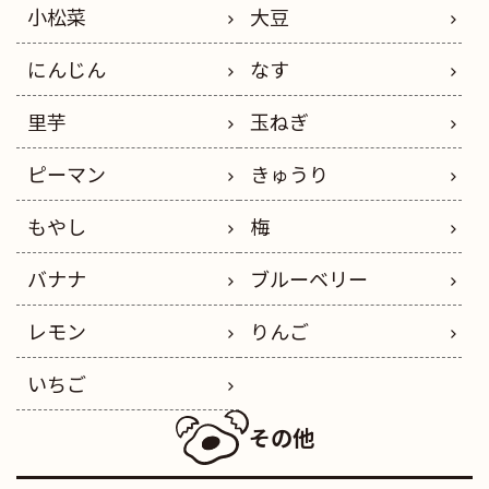
小松菜
大豆
にんじん
なす
里芋
玉ねぎ
ピーマン
きゅうり
もやし
梅
バナナ
ブルーベリー
レモン
りんご
いちご
その他