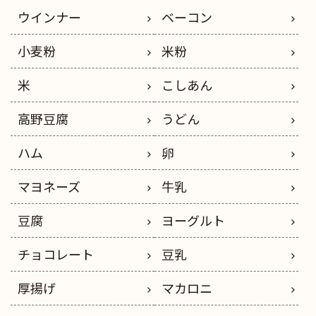
ウインナー
ベーコン
小麦粉
米粉
米
こしあん
高野豆腐
うどん
ハム
卵
マヨネーズ
牛乳
豆腐
ヨーグルト
チョコレート
豆乳
厚揚げ
マカロニ