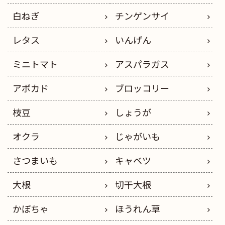
白ねぎ
チンゲンサイ
レタス
いんげん
ミニトマト
アスパラガス
アボカド
ブロッコリー
枝豆
しょうが
オクラ
じゃがいも
さつまいも
キャベツ
大根
切干大根
かぼちゃ
ほうれん草