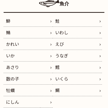
魚介
鰤
鮭
鯖
いわし
かれい
えび
いか
うなぎ
あさり
鱈
数の子
いくら
牡蠣
鯛
にしん