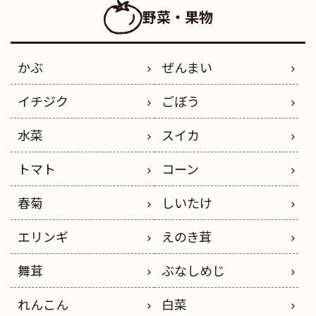
野菜・果物
かぶ
ぜんまい
イチジク
ごぼう
水菜
スイカ
トマト
コーン
春菊
しいたけ
エリンギ
えのき茸
舞茸
ぶなしめじ
れんこん
白菜