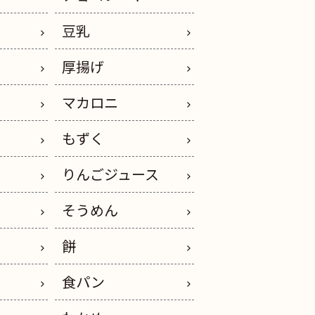
豆乳
厚揚げ
マカロニ
もずく
りんごジュース
そうめん
餅
ー
食パン