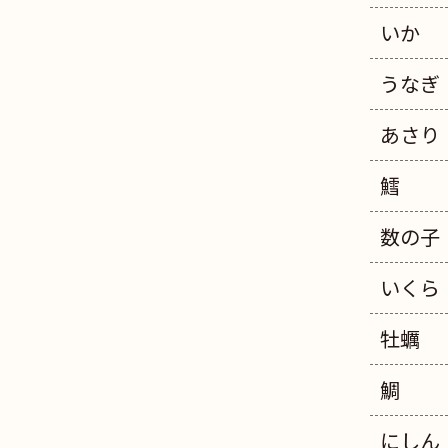
いか
うなぎ
あさり
鱈
数の子
いくら
牡蠣
鯛
にしん