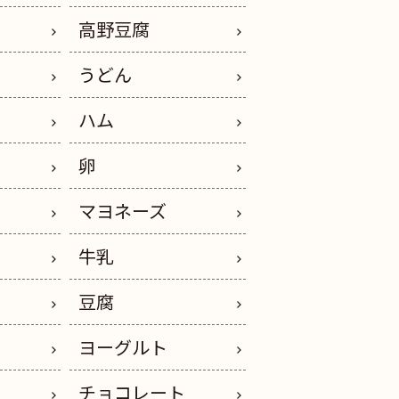
高野豆腐
うどん
イ
ハム
卵
ス
マヨネーズ
ー
牛乳
豆腐
ヨーグルト
チョコレート