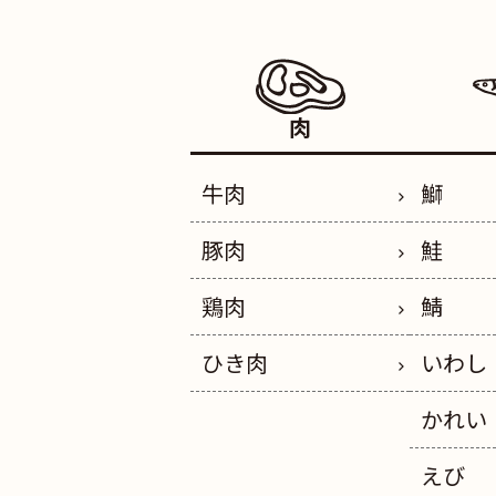
肉
牛肉
鰤
豚肉
鮭
鶏肉
鯖
ひき肉
いわし
かれい
えび