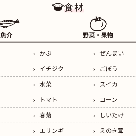
食材
魚介
野菜・果物
かぶ
ぜんまい
イチジク
ごぼう
水菜
スイカ
トマト
コーン
春菊
しいたけ
エリンギ
えのき茸