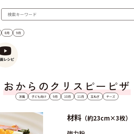
8月
9月
おからのクリスピーピザ
洋風
子ども向け
9月
10月
11月
玉ねぎ
チーズ
材料
（約23cm×3枚）
強力粉