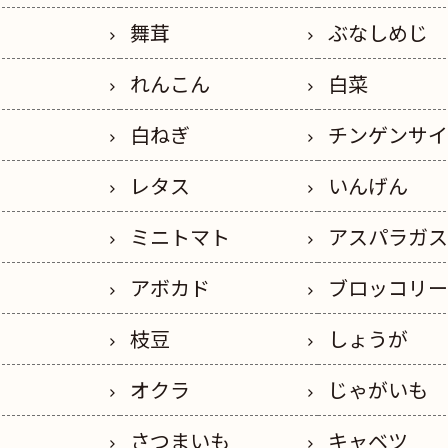
舞茸
ぶなしめじ
れんこん
白菜
白ねぎ
チンゲンサ
レタス
いんげん
ミニトマト
アスパラガ
アボカド
ブロッコリ
枝豆
しょうが
オクラ
じゃがいも
さつまいも
キャベツ