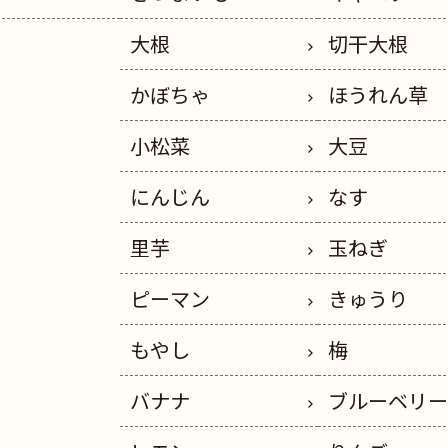
大根
切干大根
かぼちゃ
ほうれん草
小松菜
大豆
にんじん
なす
里芋
玉ねぎ
ピーマン
きゅうり
もやし
梅
バナナ
ブルーベリ