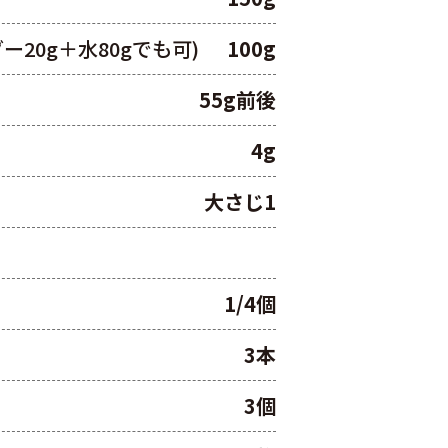
20g＋水80gでも可)
100g
55g前後
4g
大さじ1
1/4個
3本
3個