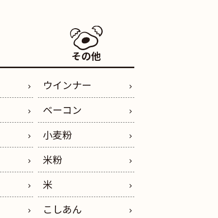
その他
ウインナー
ベーコン
小麦粉
米粉
米
こしあん