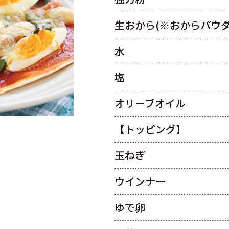
生おから(※おからパウダー
水
塩
オリーブオイル
【トッピング】
玉ねぎ
ウインナー
ゆで卵