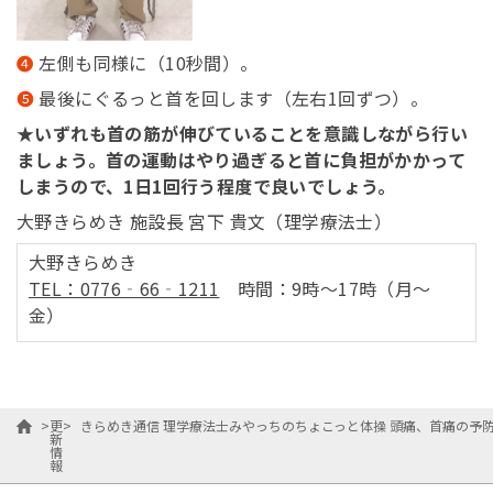
左側も同様に（10秒間）。
最後にぐるっと首を回します（左右1回ずつ）。
★いずれも首の筋が伸びていることを意識しながら行い
ましょう。首の運動はやり過ぎると首に負担がかかって
しまうので、1日1回行う程度で良いでしょう。
大野きらめき 施設長 宮下 貴文（理学療法士）
大野きらめき
TEL：0776‐66‐1211
時間：9時～17時（月～
金）
>
更
>
きらめき通信 理学療法士みやっちのちょこっと体操 頭痛、首痛の予
新
情
報