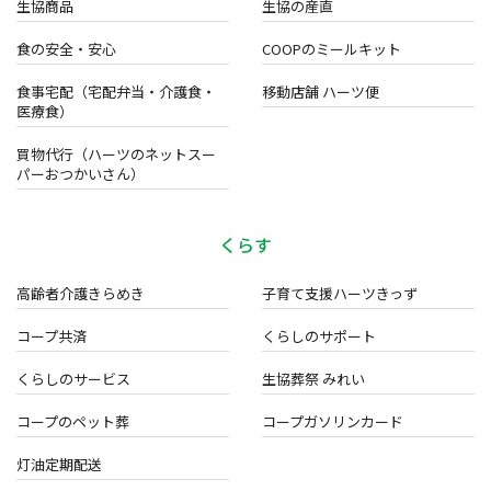
生協商品
生協の産直
食の安全・安心
COOPのミールキット
食事宅配（宅配弁当・介護食・
移動店舗 ハーツ便
医療食）
買物代行（ハーツのネットスー
パーおつかいさん）
くらす
高齢者介護きらめき
子育て支援ハーツきっず
コープ共済
くらしのサポート
くらしのサービス
生協葬祭 みれい
コープのペット葬
コープガソリンカード
灯油定期配送