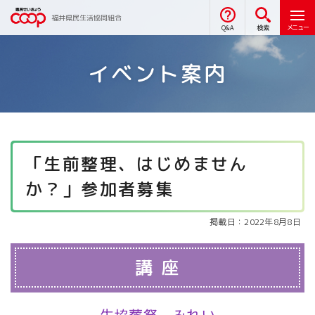
福井県民生活協同組合
メニュー
Q&A
検索
イベント案内
「生前整理、はじめません
か？」参加者募集
掲載日：2022年8月8日
講 座
生協葬祭 みれい