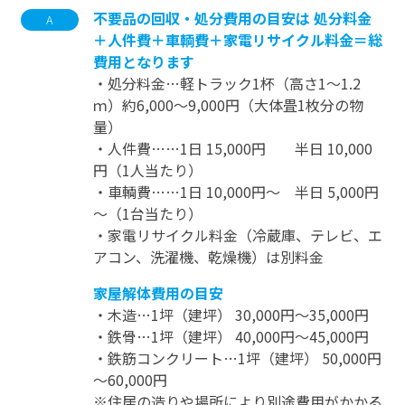
不要品の回収・処分費用の目安は 処分料金
A
＋人件費＋車輌費＋家電リサイクル料金＝総
費用となります
・処分料金…軽トラック1杯（高さ1～1.2
ｍ）約6,000～9,000円（大体畳1枚分の物
量）
・人件費……1日 15,000円 半日 10,000
円（1人当たり）
・車輌費……1日 10,000円～ 半日 5,000円
～（1台当たり）
・家電リサイクル料金（冷蔵庫、テレビ、エ
アコン、洗濯機、乾燥機）は別料金
家屋解体費用の目安
・木造…1坪（建坪） 30,000円～35,000円
・鉄骨…1坪（建坪） 40,000円～45,000円
・鉄筋コンクリート…1坪（建坪） 50,000円
～60,000円
※住居の造りや場所により別途費用がかかる