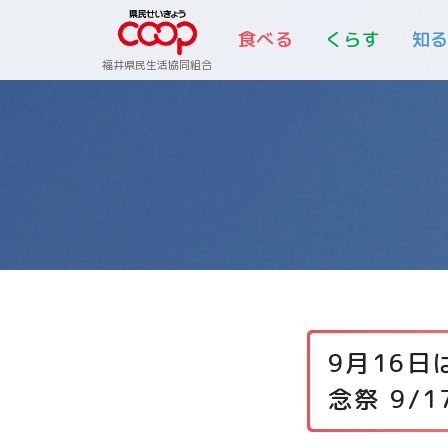
食べる
くらす
知
福井県民生活協同組合
9月16
念祭 9/1