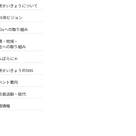
民せいきょうについて
035年ビジョン
DGsへの取り組み
境・地域・
会への取り組み
んばらにゃ
民せいきょうのSNS
ベント案内
合員活動・総代
用情報