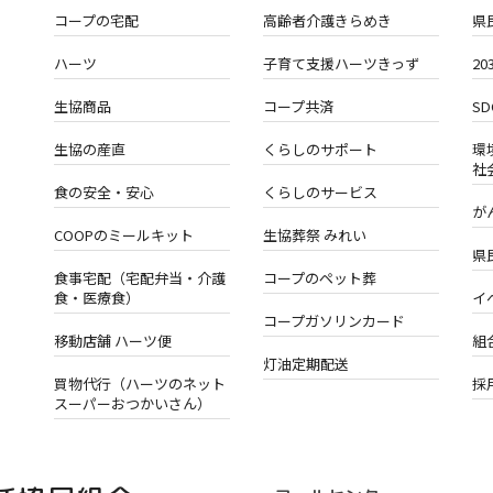
コープの宅配
高齢者介護きらめき
県
ハーツ
子育て支援ハーツきっず
2
生協商品
コープ共済
S
生協の産直
くらしのサポート
環
社
食の安全・安心
くらしのサービス
が
COOPのミールキット
生協葬祭 みれい
県
食事宅配（宅配弁当・介護
コープのペット葬
食・医療食）
イ
コープガソリンカード
移動店舗 ハーツ便
組
灯油定期配送
買物代行（ハーツのネット
採
スーパーおつかいさん）