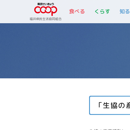
食べる
くらす
知
福井県民生活協同組合
「生協の