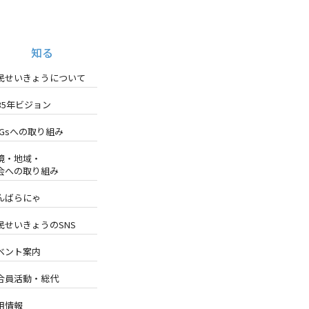
知る
民せいきょうについて
035年ビジョン
DGsへの取り組み
境・地域・
会への取り組み
んばらにゃ
民せいきょうのSNS
ベント案内
合員活動・総代
用情報