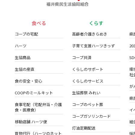
福井県民生活協同組合
食べる
くらす
コープの宅配
高齢者介護きらめき
県
ハーツ
子育て支援ハーツきっず
2
生協商品
コープ共済
S
生協の産直
くらしのサポート
環
社
食の安全・安心
くらしのサービス
が
COOPのミールキット
生協葬祭 みれい
県
食事宅配（宅配弁当・介護
コープのペット葬
食・医療食）
イ
コープガソリンカード
移動店舗 ハーツ便
組
灯油定期配送
買物代行（ハーツのネット
採