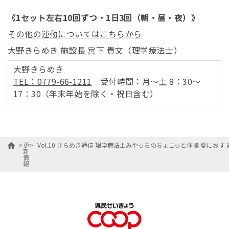
《1セット左右10回ずつ・1日3回（朝・昼・夜）》
その他の運動についてはこちらから
大野きらめき 施設長 宮下 貴文（理学療法士）
大野きらめき
TEL：0779-66-1211
受付時間：月～土 8：30～
17：30（年末年始を除く・祝日含む）
>
更
>
Vol.10 きらめき通信 理学療法士みやっちのちょこっと体操 夏にお
新
情
報