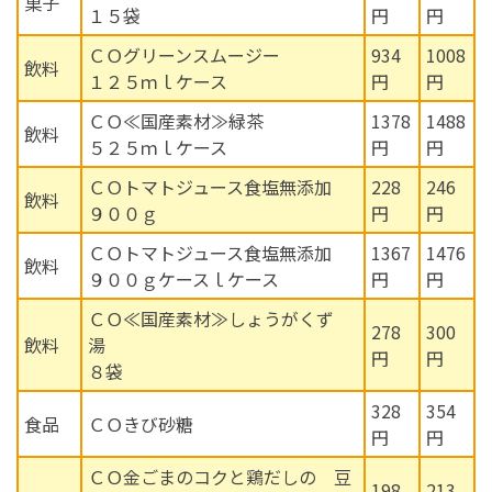
菓子
１５袋
円
円
ＣＯグリーンスムージー
934
1008
飲料
１２５ｍｌケース
円
円
ＣＯ≪国産素材≫緑茶
1378
1488
飲料
５２５ｍｌケース
円
円
ＣＯトマトジュース食塩無添加
228
246
飲料
９００ｇ
円
円
ＣＯトマトジュース食塩無添加
1367
1476
飲料
９００ｇケースｌケース
円
円
ＣＯ≪国産素材≫しょうがくず
278
300
飲料
湯
円
円
８袋
328
354
食品
ＣＯきび砂糖
円
円
ＣＯ金ごまのコクと鶏だしの 豆
198
213