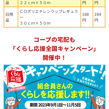
品
２２ｃｍ×５０ｍ
円
円
ＣＯポリエチレンラップレギュラ
日用
168
184
ー
品
円
円
３０ｃｍ×５０ｍ
コープの宅配も
「くらし応援全国キャンペーン」
開催中！