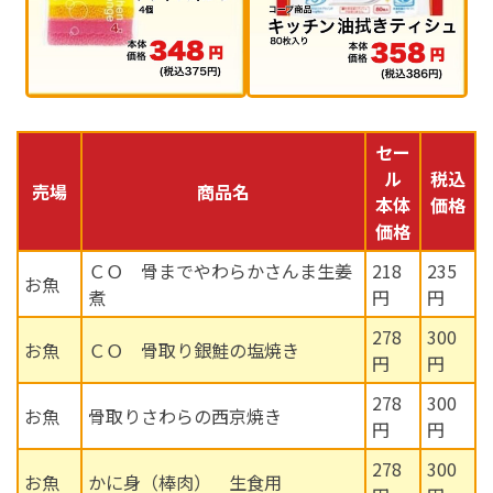
セー
ル
税込
売場
商品名
本体
価格
価格
ＣＯ 骨までやわらかさんま生姜
218
235
お魚
煮
円
円
278
300
お魚
ＣＯ 骨取り銀鮭の塩焼き
円
円
278
300
お魚
骨取りさわらの西京焼き
円
円
278
300
お魚
かに身（棒肉） 生食用