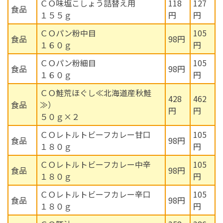
ＣＯ味塩こしょう詰替え用
118
127
食品
１５５ｇ
円
円
ＣＯパン粉中目
105
食品
98円
１６０ｇ
円
ＣＯパン粉細目
105
食品
98円
１６０ｇ
円
ＣＯ鮭荒ほぐし≪北海道産秋鮭
428
462
食品
≫）
円
円
５０ｇ×２
ＣＯレトルトビーフカレー甘口
105
食品
98円
１８０ｇ
円
ＣＯレトルトビーフカレー中辛
105
食品
98円
１８０ｇ
円
ＣＯレトルトビーフカレー辛口
105
食品
98円
１８０ｇ
円