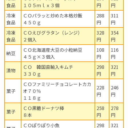
食品
１０５ｍｌｘ３個
円
円
冷凍
ＣＯパラッと炒めた本格炒飯
288
311
食品
４５０ｇ
円
円
冷凍
ＣＯえびグラタン（レンジ）
328
354
食品
２個入
円
円
ＣＯ北海道産大豆の小粒納豆
108
116
納豆
４５ｇ×３個入
円
円
ＣＯ 韓国直輸入キムチ
298
321
漬物
３３０ｇ
円
円
ＣＯファミリーチョコレートカカ
228
246
菓子
オ７０％
円
円
１１８ｇ
ＣＯ黒糖ドーナツ棒
258
278
菓子
８本
円
円
ＣＯぽりぽり小魚
298
321