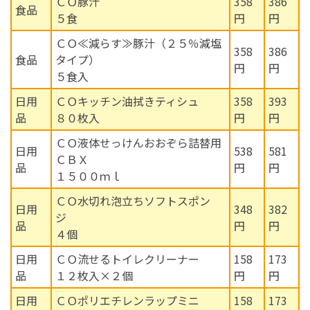
ＣＯ豚汁
358
386
食品
５食
円
円
ＣＯ≪減らす≫豚汁（２５％減塩
358
386
食品
タイプ）
円
円
５食入
日用
ＣＯキッチン油拭きティシュ
358
393
品
８０枚入
円
円
ＣＯ液体せっけんおおぞら詰替用
日用
538
581
ＣＢＸ
品
円
円
１５００ｍｌ
ＣＯ水切れ泡立ちソフトスポン
日用
348
382
ジ
品
円
円
４個
日用
ＣＯ流せるトイレクリーナー
158
173
品
１２枚入×２個
円
円
日用
ＣＯポリエチレンラップミニ
158
173