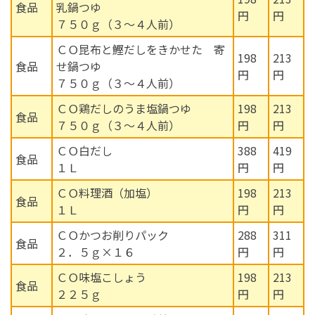
食品
乳鍋つゆ
円
円
７５０ｇ（３～４人前）
ＣＯ昆布と鰹だしをきかせた 寄
198
213
食品
せ鍋つゆ
円
円
７５０ｇ（３～４人前）
ＣＯ鶏だしのうま塩鍋つゆ
198
213
食品
７５０ｇ（３～４人前）
円
円
ＣＯ白だし
388
419
食品
１Ｌ
円
円
ＣＯ料理酒（加塩）
198
213
食品
１Ｌ
円
円
ＣＯかつお削りパック
288
311
食品
２．５ｇ×１６
円
円
ＣＯ味塩こしょう
198
213
食品
２２５ｇ
円
円