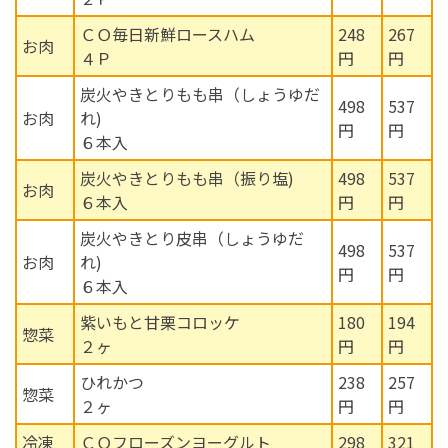
ＣＯ毎日新鮮ロースハム
248
267
お肉
４Ｐ
円
円
炭火やきとりもも串（しょうゆだ
498
537
お肉
れ)
円
円
６本入
炭火やきとりもも串（振り塩)
498
537
お肉
６本入
円
円
炭火やきとり皮串（しょうゆだ
498
537
お肉
れ)
円
円
６本入
紫いもと甘栗コロッケ
180
194
惣菜
２ヶ
円
円
ひれかつ
238
257
惣菜
２ヶ
円
円
冷凍
ＣＯフローズンヨーグルト
298
321