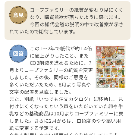
コープファミリーの紙質が変わり見にくく
なり、購買意欲が落ちたように感じます。
今回の総代会議の説明の中で改善案が示さ
れていたので期待しています。
この1～2年で紙代が約1.4倍
に値上がりしたこと、また
CO2削減を進めるために、7
月よりコープファミリーの紙質を変更
しました。その後、同様のご意見を
多くいただいたため、8月より写真や
文字の配置を見直しました。
また、別紙「いつでも注文カタログ」に移動し、見
付けにくくなったという声をいただいていた卵や牛
乳などの基礎商品は10月よりコープファミリーに戻
しました。さらに2月からは、白色度のやや高い用
紙に変更する予定です。
今後も利用しやすい紙面づくりをめざしていきま