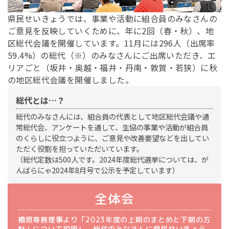
県民せいきょうでは、事業や活動に組合員のみなさんの
ご意見を反映していくために、年に2回（春・秋）、地
区総代会議を開催しています。11月には296人（出席率
59.4%）の総代（※）のみなさんにご出席いただき、エ
リアごと（坂井・奥越・福井・丹南・敦賀・若狭）に秋
の地区総代会議を開催しました。
総代とは…？
総代のみなさんには、組合員の代表として地区総代会議や通
常総代会、アンケートを通して、生協の事業や活動が組合員
のくらしに役立つように、ご意見や改善要望などを出してい
ただく役割を担っていただいています。
（総代定数は500人です。2024年度総代選挙については、が
んばらにゃ2024年8月号で公示を予定しています）
全体会
檜原専務理事より「2023年度の上期のまとめと下期の方
針」について説明し、総代のみなさんに県民せいきょう