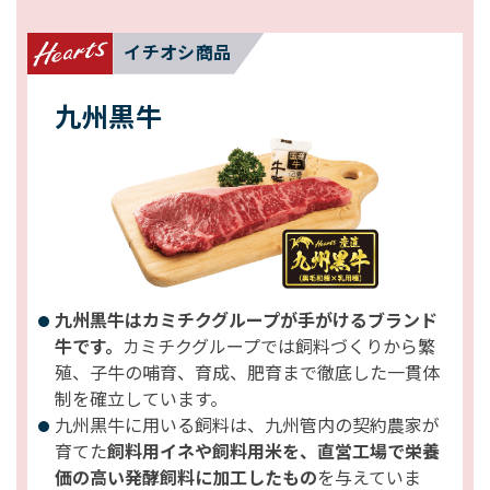
イチオシ商品
九州黒牛
九州黒牛はカミチクグループが手がけるブランド
牛です。
カミチクグループでは飼料づくりから繁
殖、子牛の哺育、育成、肥育まで徹底した一貫体
制を確立しています。
九州黒牛に用いる飼料は、九州管内の契約農家が
育てた
飼料用イネや飼料用米を、直営工場で栄養
価の高い発酵飼料に加工したもの
を与えていま