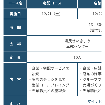
コース名
宅配コース
店舗コ
実施日
12/21（土）
12/2
13：30～
時 間
（受付13
県民せいきょう
会 場
本部センター
定 員
10人
・企業・宅配サービスの
・企業・店舗
説明
・店舗の好事
内 容
・実際のチラシを見て
・グループでの
営業ロールプレイング
売場づくり
・先輩職員との座談会
・先輩職員と
マイナビ2
申 込