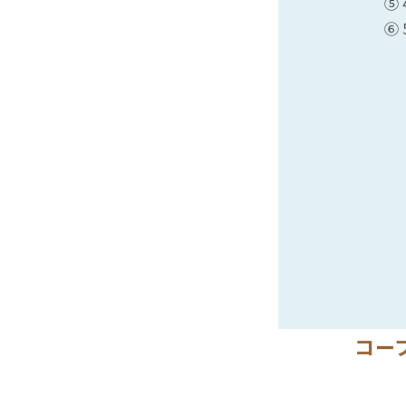
⑤
⑥
コー