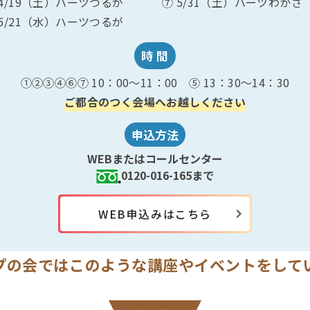
 4/19（土）ハーツつるが
⑦ 5/31（土）ハーツわかさ
 5/21（水）ハーツつるが
時 間
①②③④⑥⑦ 10：00～11：00
⑤ 13：30～14：30
ご都合のつく会場へお越しください
申込方法
WEBまたはコールセンター
0120-016-165まで
WEB申込みはこちら
プの会ではこのような講座や
イベントをして