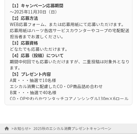
【1】キャンペーン応募期間
～2025年11月30日（日）
【2】応募方法
WEB応募フォーム、または応募用紙にて応募いただけます。
応募用紙はハーツ各店サービスカウンターやコープの宅配配送
担当者までお渡しください。
【3】応募資格
どなたでも応募いただけます。
【4】応募（投稿）について
期間中何回でも応募いただけますが、二重投稿は対象外となり
ます。
【5】プレゼント内容
A賞・・・抽選で10名様
エシカル消費に配慮したCO・OP商品詰め合わせ
B賞・・・抽選で40名様
CO・OPやわらかワンタッチコアノンシングル130m×6ロール
C賞・・・抽選で150名様
200ポイントプレゼント
【6】当選者発表
当選は、12月頃、発送をもって代えさせていただきます。
>
お知らせ
>
2025秋のエシカル消費プレゼントキャンペーン
コープの宅配ご利用の方へは配送スタッフがお届けいたしま
す。