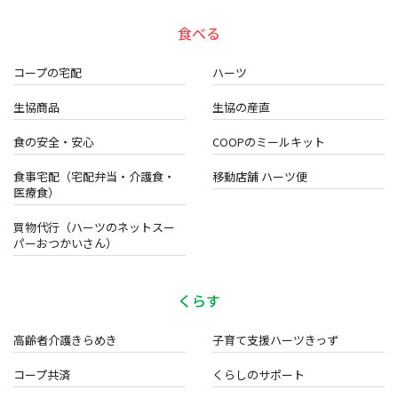
・キャンペーンの応募状況及び結果に関するお問い合わせには
お答え出来ません。
食べる
以上
発行日 2025年9月13日
コープの宅配
ハーツ
生協商品
生協の産直
食の安全・安心
COOPのミールキット
食事宅配（宅配弁当・介護食・
移動店舗 ハーツ便
医療食）
買物代行（ハーツのネットスー
パーおつかいさん）
くらす
高齢者介護きらめき
子育て支援ハーツきっず
コープ共済
くらしのサポート