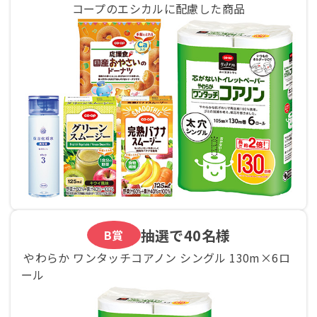
コープのエシカルに配慮した商品
抽選で
40名様
B賞
やわらか ワンタッチコアノン シングル 130m×6ロ
ール