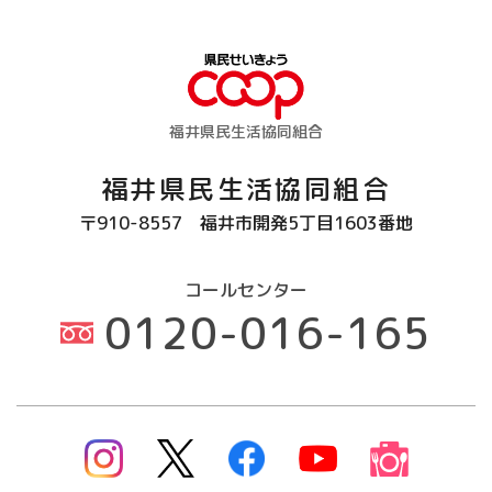
ハーツご利用の方へはA賞、B賞については事務局より受け取
りについてお伺いさせていただきます。
【7】著作権
投稿いただいた作品の著作権は応募後も引き続き応募者に帰属
します。ただし、当生協は、応募作品を自由に利用（複製、改
変、翻案、公衆送信及びそのために必要な送信可能化を含み、
福井県民生活協同組合
これに限りません）することができるものとし、当生協のWeb
サイトや広告、印刷物などで、広報や宣伝のために応募者に対
福井県民生活協同組合
価をお支払いすることなく使用させていただくことができるも
のとします。応募者は、応募作品の著作者人格権についても、
〒910-8557
福井市開発5丁目1603番地
これを行使しない旨お約束いただきます。
【8】個人情報の取り扱いについて
本キャンペーン応募にてご提供いただきました個人情報は、応
コールセンター
募作品に関する確認や賞品の発送の連絡、本キャンペーンに関
0120-016-165
連する情報提供、告知等の利用目的で使用いたします。また、
その他の個人情報の取り扱いについては、個人情報保護方針を
ご参照ください。
【9】その他
・本キャンペーンは、予告なく変更・中止・終了することがあ
りますので、予めご了承ください。
・本応募規約は予告なく変更することがありますので、予めご
了承ください。