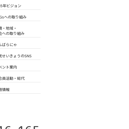
035年ビジョン
DGsへの取り組み
境・地域・
会への取り組み
んばらにゃ
民せいきょうのSNS
ベント案内
合員活動・総代
用情報