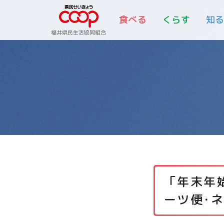
食べる
くらす
知
福井県民生活協同組合
「年末年
ーツ便･