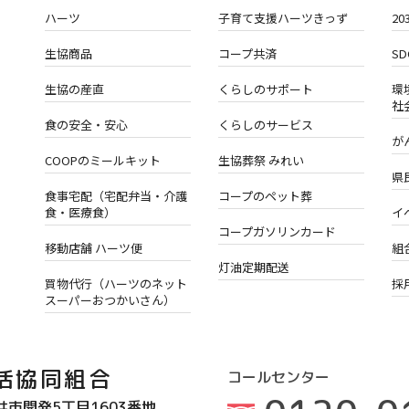
ハーツ
子育て支援ハーツきっず
2
生協商品
コープ共済
S
生協の産直
くらしのサポート
環
社
食の安全・安心
くらしのサービス
が
COOPのミールキット
生協葬祭 みれい
県
食事宅配（宅配弁当・介護
コープのペット葬
食・医療食）
イ
コープガソリンカード
移動店舗 ハーツ便
組
灯油定期配送
買物代行（ハーツのネット
採
スーパーおつかいさん）
活協同組合
コールセンター
井市開発5丁目1603番地