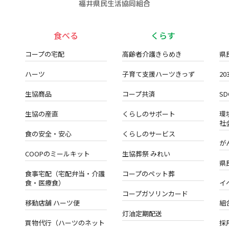
福井県民生活協同組合
食べる
くらす
コープの宅配
高齢者介護きらめき
県
ハーツ
子育て支援ハーツきっず
2
生協商品
コープ共済
S
生協の産直
くらしのサポート
環
社
食の安全・安心
くらしのサービス
が
COOPのミールキット
生協葬祭 みれい
県
食事宅配（宅配弁当・介護
コープのペット葬
食・医療食）
イ
コープガソリンカード
移動店舗 ハーツ便
組
灯油定期配送
買物代行（ハーツのネット
採