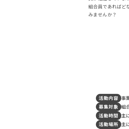
組合員であればど
みませんか？
活動内容
事
募集対象
組
活動時間
主
活動場所
主