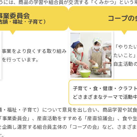
うには、商品の学習や組合員が交流する「くみかつ」という
事業委員会
コープの
店舗・福祉・子育て）
「やりた
事業をより良くする取り組み
たいこと
を行っています。
自主活動
子育て・食・健康・クラフ
どさまざまなテーマで活動
舗・福祉・子育て）について意見を出し合い、商品学習や試
「事業委員会」、産直活動をすすめる「産直協議会」、食や
を企画し運営する組合員主体の「コープの会」など、さまざま
す。