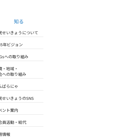
知る
民せいきょうについて
035年ビジョン
DGsへの取り組み
境・地域・
会への取り組み
んばらにゃ
民せいきょうのSNS
ベント案内
合員活動・総代
用情報