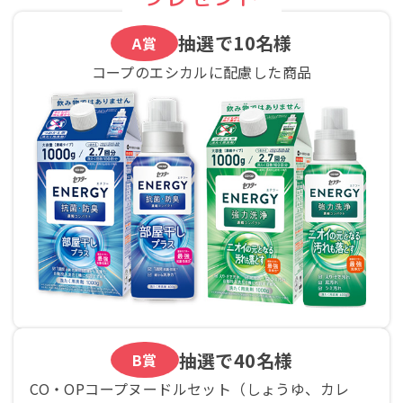
抽選で
10名様
A賞
コープのエシカルに配慮した商品
抽選で
40名様
B賞
CO・OPコープヌードルセット（しょうゆ、カレ