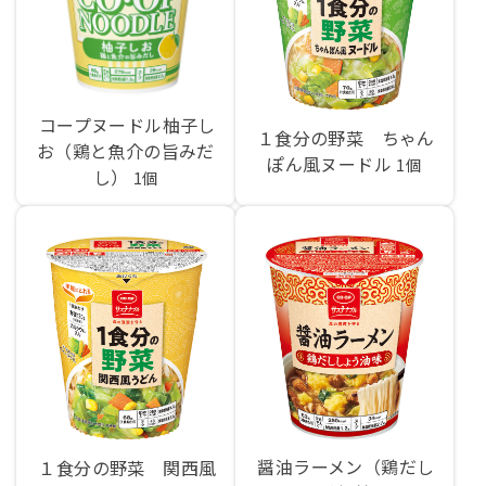
コープヌードル柚子し
１食分の野菜 ちゃん
お（鶏と魚介の旨みだ
ぽん風ヌードル
1個
し）
1個
醤油ラーメン（鶏だし
１食分の野菜 関西風