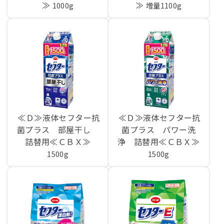
≫
≫
1000g
増量1100g
≪Ｄ≫液体セフター抗
≪Ｄ≫液体セフター抗
菌プラス 部屋干し
菌プラス パワー洗
詰替用≪ＣＢＸ≫
浄 詰替用≪ＣＢＸ≫
1500g
1500g