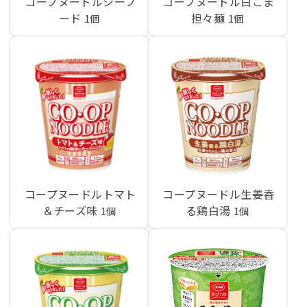
コープヌードルシーフ
コープヌードル白ごま
ード
担々麺
1個
1個
コープヌードルトマト
コープヌードル生姜香
＆チーズ味
る鶏白湯
1個
1個