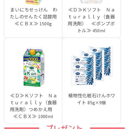
まいにちせっけん わ
≪Ｄ≫Ｋソフト Ｎａ
たしのせんたく詰替用
ｔｕｒａｌｌｙ（食器
≪ＣＢＸ≫
用洗剤） ≪ポンプボ
1500g
トル≫
450ml
≪Ｄ≫Ｋソフト Ｎａ
植物性化粧石けんホワ
ｔｕｒａｌｌｙ（食器
イト
85g×9個
用洗剤）つめかえ用
≪ＣＢＸ≫
1000ml
プレゼント