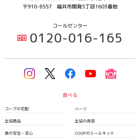
に応募者に対価をお支払いすることなく使用させていただくこ
〒910-8557
福井市開発5丁目1603番地
とができるものとします。応募者は、応募作品の著作者人格権
についても、これを行使しない旨お約束いただきます。
【8】個人情報の取り扱いについて
コールセンター
本キャンペーン応募にてご提供いただきました個人情報は、応
0120-016-165
募作品に関する確認や賞品の発送の連絡、本キャンペーンに関
連する情報提供、告知等の利用目的で使用いたします。また、
その他の個人情報の取り扱いについては、個人情報保護方針を
ご参照ください。
【9】その他
・本キャンペーンは、予告なく変更・中止・終了することがあ
りますので、予めご了承ください。
・本応募規約は予告なく変更することがありますので、予めご
了承ください。
・キャンペーンの応募状況及び結果に関するお問い合わせには
食べる
お答え出来ません。
以上
コープの宅配
ハーツ
発行日 2026年5月18日
生協商品
生協の産直
食の安全・安心
COOPのミールキット