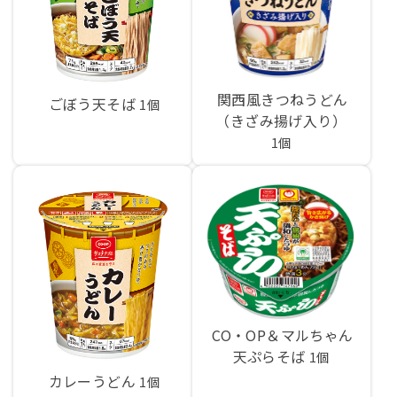
関西風きつねうどん
ごぼう天そば
1個
（きざみ揚げ入り）
1個
CO・OP＆マルちゃん
天ぷらそば
1個
カレーうどん
1個