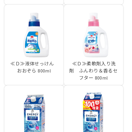
≪Ｄ≫液体せっけん
≪Ｄ≫柔軟剤入り洗
おおぞら
剤 ふんわり＆香るセ
800ml
フター
800ml