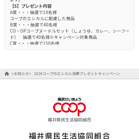
【5】プレゼント内容
A賞・・・抽選で10名様
コープのエシカルに配慮した商品
B賞・・・抽選で40名様
CO・OPコープヌードルセット（しょうゆ、カレー、シーフー
ド） 抽選で40名様※キャンペーン対象商品
C賞・・・抽選で150名様
200ポイントプレゼント
【6】当選者発表
当選は、7月下旬を予定しております。
A賞・B賞について
>
お知らせ
>
2026コープのエシカル消費プレゼントキャンペーン
コープの宅配・・・配送スタッフがお届けいたします。
ハーツ・・・事務局より受け取りについてお伺いさせていただ
きます。
C賞について
当選者へ7月下旬頃ポイントを進呈いたします。
【7】著作権
投稿いただいた作品・コメントへの著作権は応募後も引き続き
応募者に帰属します。ただし、当生協は、応募作品を自由に利
福井県民生活協同組合
用（複製、改変、翻案、公衆送信及びそのために必要な送信可
能化を含み、これに限りません）することができるものとし、
福井県民生活協同組合
当生協のWebサイトや広告、印刷物などで、広報や宣伝のため