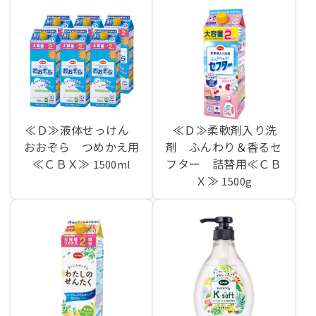
≪Ｄ≫液体せっけん
≪Ｄ≫柔軟剤入り洗
おおぞら つめかえ用
剤 ふんわり＆香るセ
≪ＣＢＸ≫
フター 詰替用≪ＣＢ
1500ml
Ｘ≫
1500g