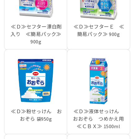
≪Ｄ≫セフター漂白剤
≪Ｄ≫セフターＥ ≪
入り ≪簡易パック≫
簡易パック≫
900g
900g
≪Ｄ≫粉せっけん お
≪Ｄ≫液体せっけん
おぞら
おおぞら つめかえ用
袋950g
≪ＣＢＸ≫
1500ml