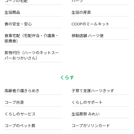
コープの宅配
ハーツ
生協商品
生協の産直
食の安全・安心
COOPのミールキット
食事宅配（宅配弁当・介護食・
移動店舗 ハーツ便
医療食）
買物代行（ハーツのネットスー
パーおつかいさん）
くらす
高齢者介護きらめき
子育て支援ハーツきっず
コープ共済
くらしのサポート
くらしのサービス
生協葬祭 みれい
コープのペット葬
コープガソリンカード