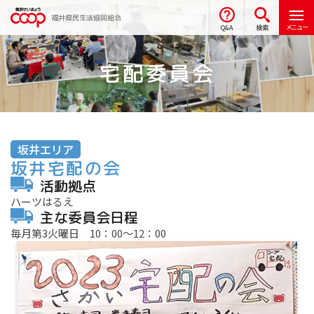
福井県民生活協同組合
メニュー
Q&A
検索
宅配委員会
坂井エリア
坂井宅配の会
活動拠点
ハーツはるえ
主な委員会日程
毎月第3火曜日 10：00～12：00