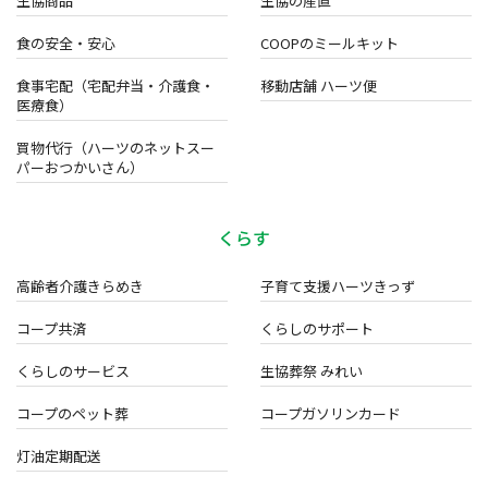
生協商品
生協の産直
食の安全・安心
COOPのミールキット
食事宅配（宅配弁当・介護食・
移動店舗 ハーツ便
医療食）
買物代行（ハーツのネットスー
パーおつかいさん）
くらす
高齢者介護きらめき
子育て支援ハーツきっず
コープ共済
くらしのサポート
くらしのサービス
生協葬祭 みれい
コープのペット葬
コープガソリンカード
灯油定期配送