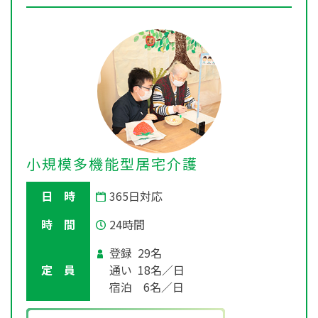
小規模多機能型居宅介護
日 時
365日対応
時 間
24時間
登録 29名
定 員
通い 18名／日
宿泊 6名／日