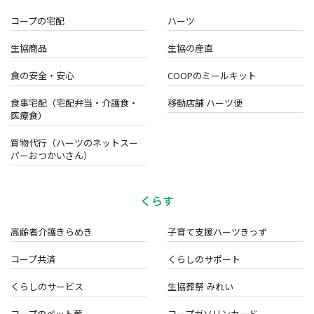
コープの宅配
ハーツ
生協商品
生協の産直
食の安全・安心
COOPのミールキット
食事宅配（宅配弁当・介護食・
移動店舗 ハーツ便
医療食）
買物代行（ハーツのネットスー
パーおつかいさん）
くらす
高齢者介護きらめき
子育て支援ハーツきっず
コープ共済
くらしのサポート
くらしのサービス
生協葬祭 みれい
コープのペット葬
コープガソリンカード