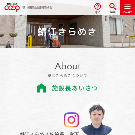
福井県民生活協同組合
メニュー
Q&A
検索
鯖江きらめき
About
鯖江きらめきについて
施設長あいさつ
鯖江きらめき
施設長 宮下