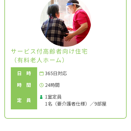
サービス付高齢者向け住宅
（有料老人ホーム）
日 時
365日対応
時 間
24時間
1室定員
定 員
1名（要介護者仕様）／9部屋