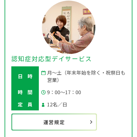
認知症対応型デイサービス
月～土（年末年始を除く・祝祭日も
日 時
営業）
時 間
9：00～17：00
定 員
12名／日
運営規定