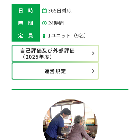
日 時
365日対応
時 間
24時間
定 員
1ユニット（9名）
自己評価及び外部評価
（2025年度）
運営規定