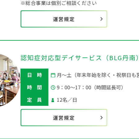
※総合事業は個別ご相談ください
運営規定
認知症対応型デイサービス
（BLG丹南
日 時
月～土（年末年始を除く・祝祭日も
時 間
9：00～17：00（時間延長可）
定 員
12名／日
運営規定