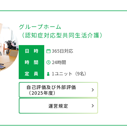
グループホーム
（認知症対応型共同生活介護）
日 時
365日対応
時 間
24時間
定 員
1ユニット（9名）
自己評価及び外部評価
（2025年度）
運営規定