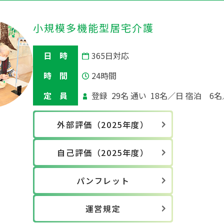
小規模多機能型居宅介護
日 時
365日対応
時 間
24時間
定 員
登録 29名 通い 18名／日 宿泊 6
外部評価（2025年度）
自己評価（2025年度）
パンフレット
運営規定