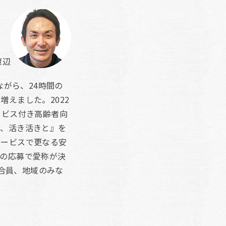
渡辺
ながら、24時間の
えました。2022
ービス付き高齢者向
く、活き活きと』を
サービスで更なる安
の応募で愛称が決
組合員、地域のみな