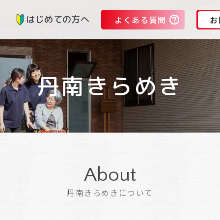
る
はじめての方へ
よくある質問
お
丹南きらめき
About
丹南きらめきについて