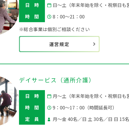
日 時
日～土（年末年始を除く・祝祭日も
時 間
8：00～21：00
※総合事業は個別ご相談ください
運営規定
デイサービス（通所介護）
日 時
月～土（年末年始を除く・祝祭日も
時 間
9：00～17：00（時間延長可）
定 員
月～金 40名／日 土 30名／日 日 15