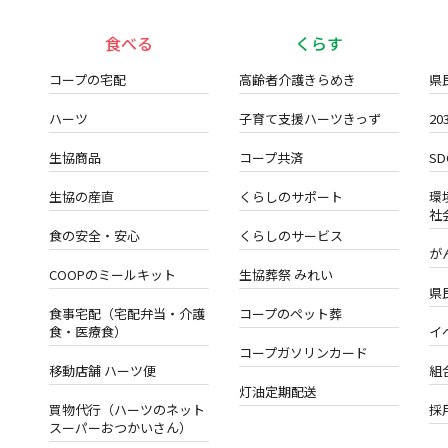
食べる
くらす
コープの宅配
高齢者介護きらめき
県
ハーツ
子育て支援ハーツきっず
2
生協商品
コープ共済
S
生協の産直
くらしのサポート
環
社
食の安全・安心
くらしのサービス
が
COOPのミールキット
生協葬祭 みれい
県
食事宅配（宅配弁当・介護
コープのペット葬
食・医療食）
イ
コープガソリンカード
移動店舗 ハーツ便
組
灯油定期配送
買物代行（ハーツのネット
採
スーパーおつかいさん）