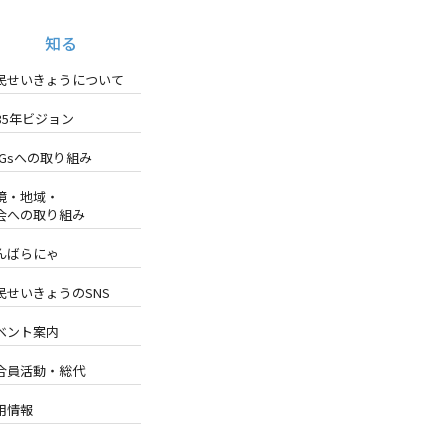
知る
民せいきょうについて
035年ビジョン
DGsへの取り組み
境・地域・
会への取り組み
んばらにゃ
民せいきょうのSNS
ベント案内
合員活動・総代
用情報