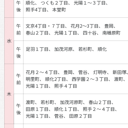
午
順化、
つくも２丁目、
光陽１～３丁目、
後
照手4丁目、
本堂町
午
文京4丁目・７丁目、
花月2～3丁目、
豊岡、
前
春山２丁目、
光陽１丁目、
四十谷、
南楢原町
水
午
足羽１丁目、
加茂河原、
若杉町、
順化
後
花月２～４丁目、
豊岡、
菅谷、
灯明寺、
新田塚
午
明里町、
順化2丁目、
西学園２～３丁目、
渡町、
前
光陽１丁目、
照手４丁目
木
渡町、
若杉町、
加茂河原町、
春山２丁目、
午
田原１丁目、
順化１丁目、
照手２～４丁目、
後
光陽１丁目、
菅谷、
田原２丁目