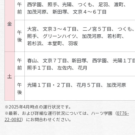
午
西学園、
照手、
光陽、
つくも、
足羽、
渡町、
前
加茂河原、
新田塚、
文京４～６丁目
金
大宮、
文京３～４丁目、
二ノ宮５丁目、
つくも
午
照手、
グリーンハイツ、
加茂河原、
若杉町、
後
若杉浜、
本堂町、
羽坂
午
春山、
文京７丁目、
新田塚、
西学園、
光陽１丁
前
照手１丁目、
左佐内、
花月
土
午
光陽１丁目・２丁目、
花月５丁目、
加茂河原
後
※2025年4月時点の運行状況です。
※最新、および詳細な運行状況については、ハーツ学園（
0776-
22-0082
）にお問合わせください。