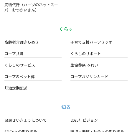
買物代行（ハーツのネットスー
パーおつかいさん）
くらす
高齢者介護きらめき
子育て支援ハーツきっず
コープ共済
くらしのサポート
くらしのサービス
生協葬祭 みれい
コープのペット葬
コープガソリンカード
灯油定期配送
知る
県民せいきょうについて
2035年ビジョン
SDGsへの取り組み
環境・地域・
社会への取り組み