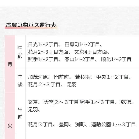
お買い物バス運行表
日光1～2丁目、
田原町1～2丁目、
午
花月2～3丁目方面、
文京4丁目方面、
前
照手1～2丁目、
春山1～2丁目、
順化1～2丁目
月
午
加茂河原、
門前町、
若杉浜、
中央１~２丁目、
後
花月２~３丁目、
足羽
文京、
大宮２～３丁目
照手１～３丁目、
乾徳、
午
足羽、
前
花月３丁目、
豊岡、
渕町、
運動公園１～３丁目
火