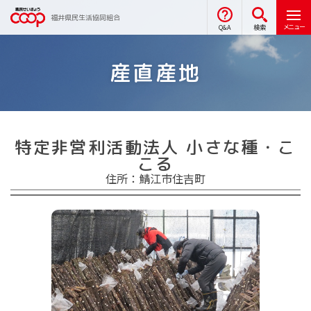
福井県民生活協同組合
メニュー
Q&A
検索
産直産地
特定非営利活動法人 小さな種・こ
こる
住所：鯖江市住吉町