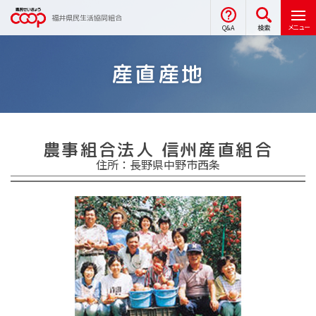
福井県民生活協同組合
メニュー
Q&A
検索
産直産地
農事組合法人 信州産直組合
住所：長野県中野市西条