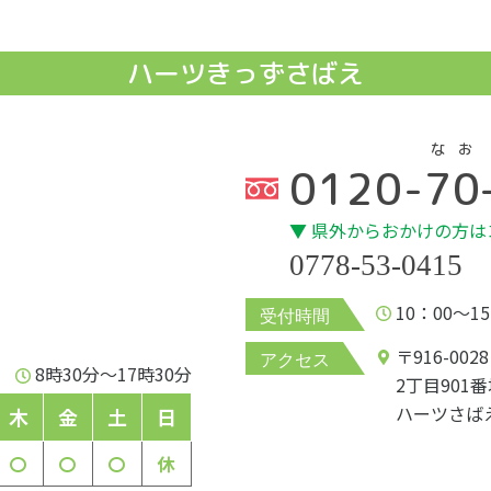
ハーツきっずさばえ
なお
0120-
70
▼ 県外からおかけの方は
0778-53-0415
10：00～1
〒916-00
8時30分～17時30分
2丁目901
ハーツさば
木
金
土
日
〇
〇
〇
休