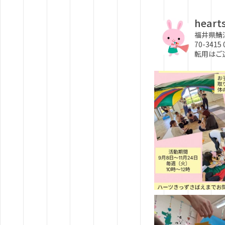
heart
福井県鯖
70-3415
転用はご遠