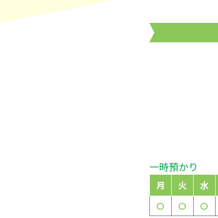
一時預かり
月
火
水
〇
〇
〇