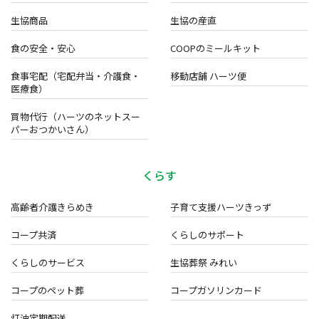
生協商品
生協の産直
食の安全・安心
COOPのミールキット
食事宅配（宅配弁当・介護食・
移動店舗 ハーツ便
医療食）
買物代行（ハーツのネットスー
パーおつかいさん）
くらす
高齢者介護きらめき
子育て支援ハーツきっず
コープ共済
くらしのサポート
くらしのサービス
生協葬祭 みれい
コープのペット葬
コープガソリンカード
灯油定期配送