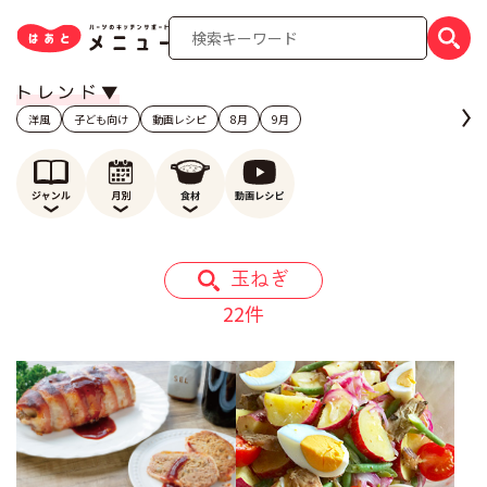
洋風
子ども向け
動画レシピ
8月
9月
玉ねぎ
22件