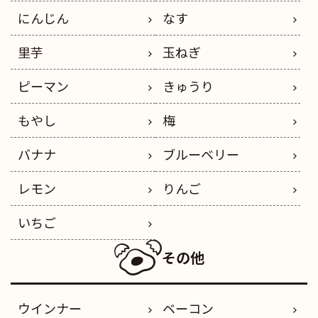
にんじん
なす
里芋
玉ねぎ
ピーマン
きゅうり
もやし
梅
バナナ
ブルーベリー
レモン
りんご
いちご
その他
ウインナー
ベーコン