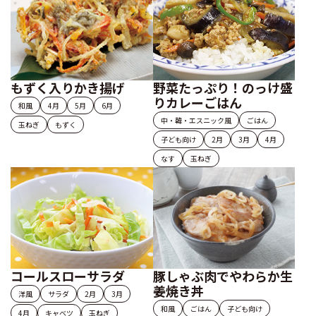
もずく入りかき揚げ
野菜たっぷり！のっけ盛
りカレーごはん
和風
4月
5月
6月
中・韓・エスニック風
ごはん
玉ねぎ
もずく
子ども向け
2月
3月
4月
なす
玉ねぎ
コールスローサラダ
豚しゃぶ肉でやわらか生
姜焼き丼
洋風
サラダ
2月
3月
和風
ごはん
子ども向け
4月
キャベツ
玉ねぎ