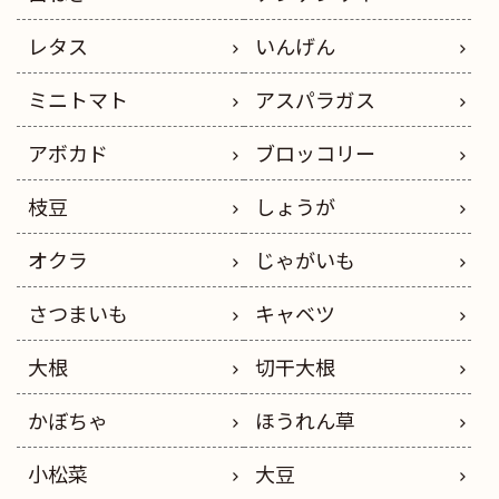
レタス
いんげん
ミニトマト
アスパラガス
アボカド
ブロッコリー
枝豆
しょうが
オクラ
じゃがいも
さつまいも
キャベツ
大根
切干大根
かぼちゃ
ほうれん草
小松菜
大豆