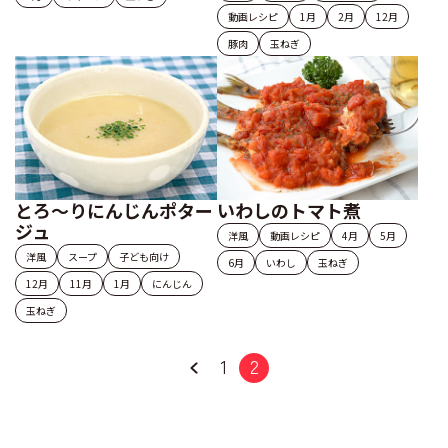
動画レシピ
1月
2月
12月
豚肉
玉ねぎ
とろ～りにんじんポター
いわしのトマト煮
ジュ
洋風
動画レシピ
4月
5月
洋風
スープ
子ども向け
6月
いわし
玉ねぎ
12月
11月
1月
にんじん
玉ねぎ
1
2