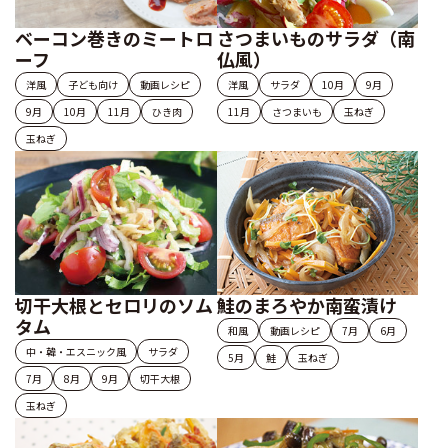
ベーコン巻きのミートロ
さつまいものサラダ（南
ーフ
仏風）
洋風
子ども向け
動画レシピ
洋風
サラダ
10月
9月
9月
10月
11月
ひき肉
11月
さつまいも
玉ねぎ
玉ねぎ
切干大根とセロリのソム
鮭のまろやか南蛮漬け
タム
和風
動画レシピ
7月
6月
中・韓・エスニック風
サラダ
5月
鮭
玉ねぎ
7月
8月
9月
切干大根
玉ねぎ