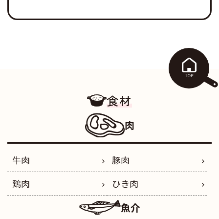
食材
肉
牛肉
豚肉
鶏肉
ひき肉
魚介