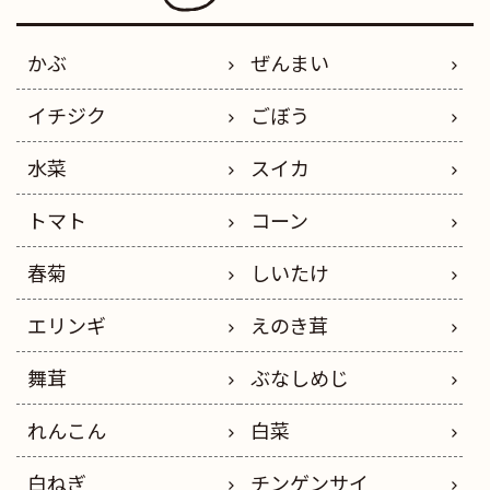
かぶ
ぜんまい
イチジク
ごぼう
水菜
スイカ
トマト
コーン
春菊
しいたけ
エリンギ
えのき茸
舞茸
ぶなしめじ
れんこん
白菜
白ねぎ
チンゲンサイ