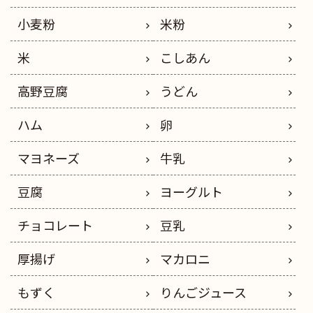
小麦粉
米粉
米
こしあん
高野豆腐
うどん
ハム
卵
マヨネーズ
牛乳
豆腐
ヨーグルト
チョコレート
豆乳
厚揚げ
マカロニ
もずく
りんごジュース