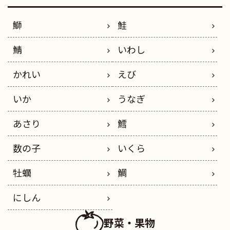
鰤
鮭
鯖
いわし
かれい
えび
いか
うなぎ
あさり
鱈
数の子
いくら
牡蠣
鯛
にしん
野菜・果物