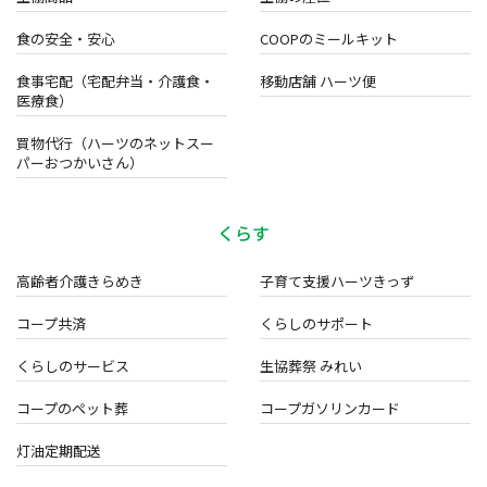
食の安全・安心
COOPのミールキット
食事宅配（宅配弁当・介護食・
移動店舗 ハーツ便
医療食）
買物代行（ハーツのネットスー
パーおつかいさん）
くらす
高齢者介護きらめき
子育て支援ハーツきっず
コープ共済
くらしのサポート
くらしのサービス
生協葬祭 みれい
コープのペット葬
コープガソリンカード
灯油定期配送