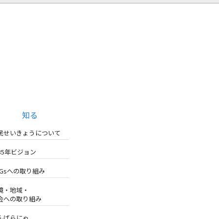
知る
民せいきょうについて
035年ビジョン
DGsへの取り組み
境・地域・
会への取り組み
んばらにゃ