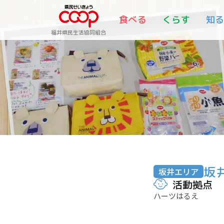
食べる
くらす
知
福井県民生活協同組合
坂
坂井エリア
活動拠点
ハーツはるえ