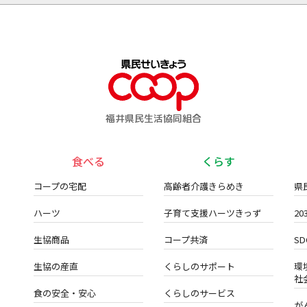
福井県民生活協同組合
食べる
くらす
コープの宅配
高齢者介護きらめき
県
ハーツ
子育て支援ハーツきっず
2
生協商品
コープ共済
S
生協の産直
くらしのサポート
環
社
食の安全・安心
くらしのサービス
が