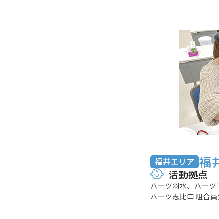
福
福井エリア
活動拠点
ハーツ羽水、ハーツ
ハーツ志比口 組合員