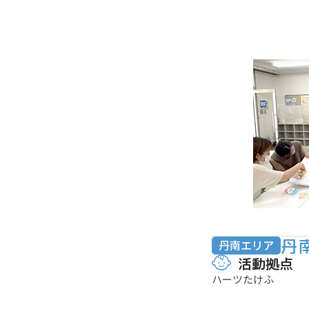
丹
丹南エリア
活動拠点
ハーツたけふ