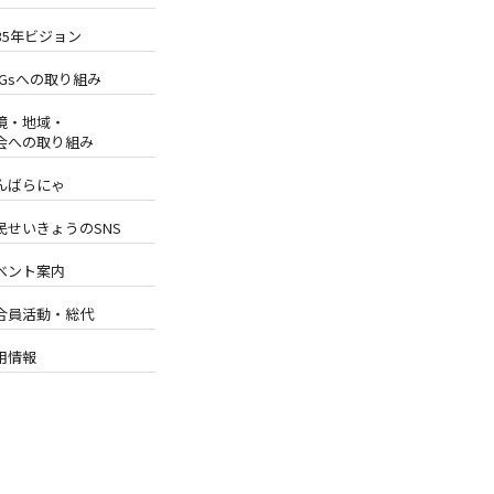
035年ビジョン
DGsへの取り組み
境・地域・
会への取り組み
んばらにゃ
民せいきょうのSNS
ベント案内
合員活動・総代
用情報