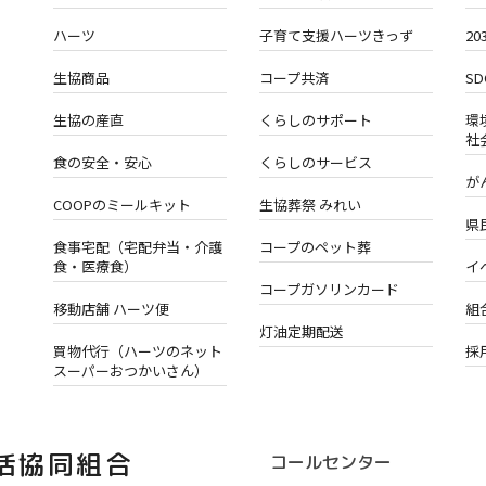
ハーツ
子育て支援ハーツきっず
2
生協商品
コープ共済
S
生協の産直
くらしのサポート
環
社
食の安全・安心
くらしのサービス
が
COOPのミールキット
生協葬祭 みれい
県
食事宅配（宅配弁当・介護
コープのペット葬
食・医療食）
イ
コープガソリンカード
移動店舗 ハーツ便
組
灯油定期配送
買物代行（ハーツのネット
採
スーパーおつかいさん）
活協同組合
コールセンター