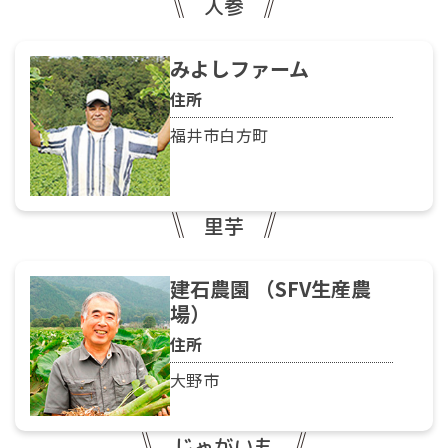
人参
みよしファーム
住所
福井市白方町
里芋
建石農園 （SFV生産農
場）
住所
大野市
じゃがいも