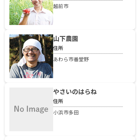
越前市
山下農園
住所
あわら市番堂野
やさいのはらね
住所
小浜市多田