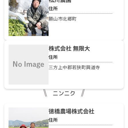
住所
勝山市北郷町
株式会社 無限大
住所
三方上中郡若狭町興道寺
ニンニク
徳橋農場株式会社
住所