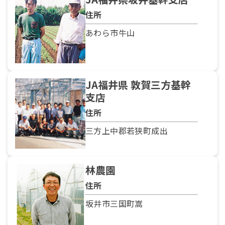
住所
あわら市牛山
JA福井県 敦賀三方基幹
支店
住所
三方上中郡若狭町成出
林農園
住所
坂井市三国町嵩