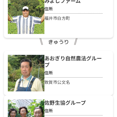
みよしファーム
住所
福井市白方町
きゅうり
あおぎり自然農法グルー
プ
住所
敦賀市公文名
佐野生協グループ
住所