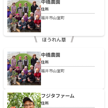
中橋農園
住所
福井市山室町
ほうれん草
中橋農園
住所
福井市山室町
フジタファーム
住所