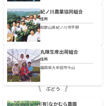
紀ノ川農業協同組合
住所
和歌山県紀ノ川市平野
丸陣生産出荷組合
住所
福岡県大牟田市今山
ぶどう
(有)なかむら農園