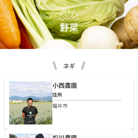
野菜
ネギ
小西農園
住所
福井市
松川農園