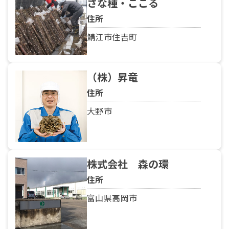
さな種・ここる
住所
鯖江市住吉町
（株）昇竜
住所
大野市
株式会社 森の環
住所
富山県高岡市