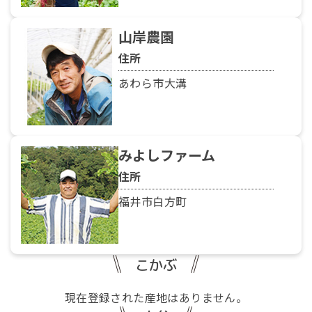
山岸農園
住所
あわら市大溝
みよしファーム
住所
福井市白方町
こかぶ
現在登録された産地はありません。