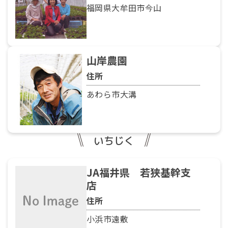
福岡県大牟田市今山
山岸農園
住所
あわら市大溝
いちじく
JA福井県 若狭基幹支
店
住所
小浜市遠敷