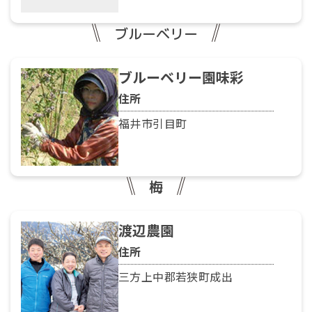
ブルーベリー
ブルーベリー園味彩
住所
福井市引目町
梅
渡辺農園
住所
三方上中郡若狭町成出