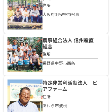
住所
大阪府羽曳野市飛鳥
農事組合法人 信州産直
組合
住所
長野県中野市西条
特定非営利活動法人 ピ
アファーム
住所
あわら市波松