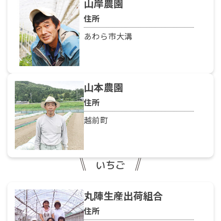
山岸農園
住所
あわら市大溝
山本農園
住所
越前町
いちご
丸陣生産出荷組合
住所