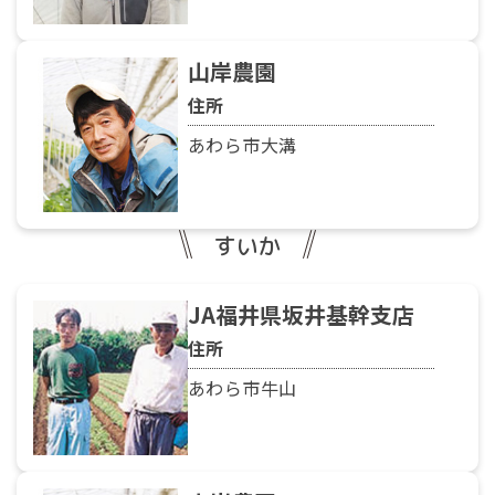
山岸農園
住所
あわら市大溝
すいか
JA福井県坂井基幹支店
住所
あわら市牛山