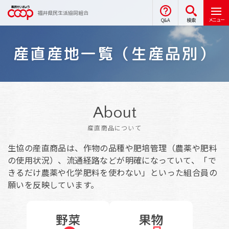
福井県民生活協同組合
メニュー
Q&A
検索
産直産地一覧（生産品別）
About
産直商品について
生協の産直商品は、作物の品種や肥培管理（農薬や肥料
の使用状況）、流通経路などが明確になっていて、「で
きるだけ農薬や化学肥料を使わない」といった組合員の
願いを反映しています。
野菜
果物