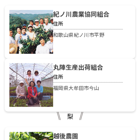
紀ノ川農業協同組合
住所
和歌山県紀ノ川市平野
丸陣生産出荷組合
住所
福岡県大牟田市今山
梨
越後農園