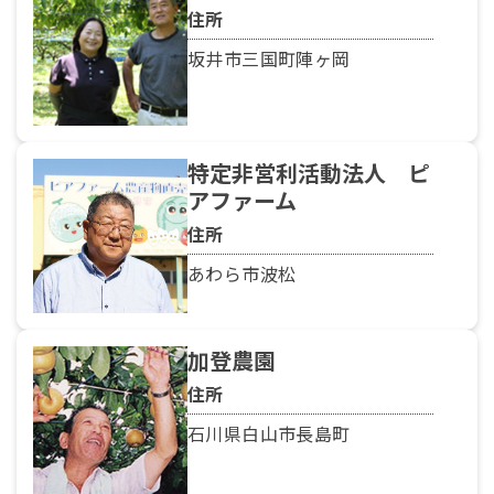
住所
坂井市三国町陣ヶ岡
特定非営利活動法人 ピ
アファーム
住所
あわら市波松
加登農園
住所
石川県白山市長島町