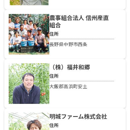
農事組合法人 信州産直
組合
住所
長野県中野市西条
（株）福井和郷
住所
大飯郡高浜町安土
明城ファーム株式会社
住所