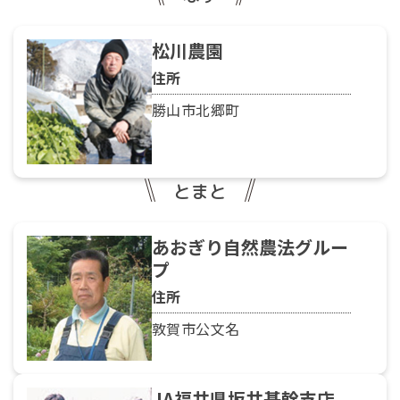
松川農園
住所
勝山市北郷町
とまと
あおぎり自然農法グルー
プ
住所
敦賀市公文名
JA福井県坂井基幹支店