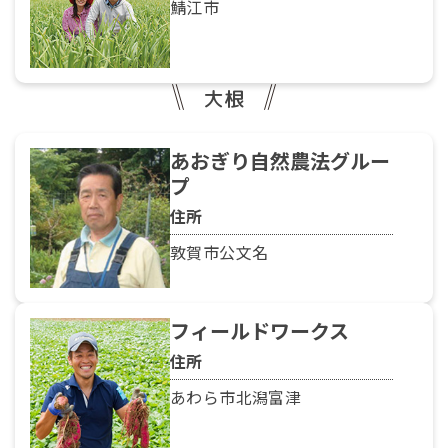
鯖江市
大根
あおぎり自然農法グルー
プ
住所
敦賀市公文名
フィールドワークス
住所
あわら市北潟富津