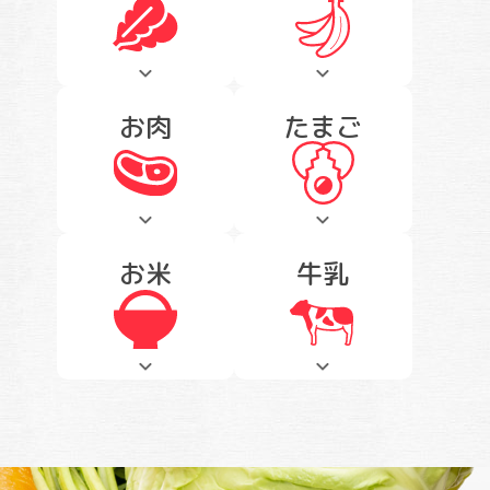
お肉
たまご
お米
牛乳