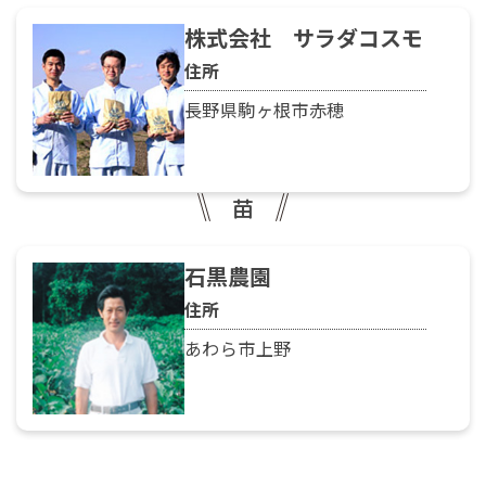
株式会社 サラダコスモ
住所
長野県駒ヶ根市赤穂
苗
石黒農園
住所
あわら市上野