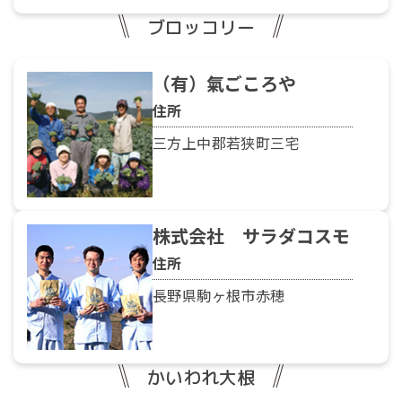
ブロッコリー
（有）氣ごころや
住所
三方上中郡若狭町三宅
株式会社 サラダコスモ
住所
長野県駒ヶ根市赤穂
かいわれ大根