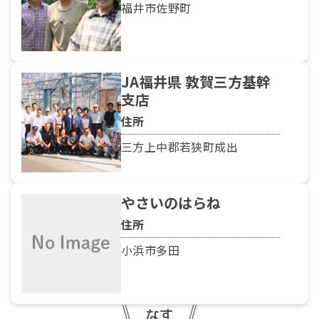
福井市佐野町
JA福井県 敦賀三方基幹
支店
住所
三方上中郡若狭町成出
やさいのはらね
住所
小浜市多田
なす