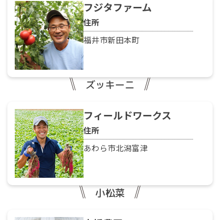
フジタファーム
住所
福井市新田本町
ズッキーニ
フィールドワークス
住所
あわら市北潟富津
小松菜