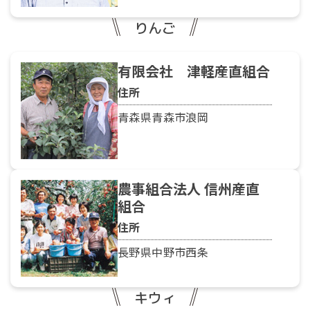
りんご
有限会社 津軽産直組合
住所
青森県青森市浪岡
農事組合法人 信州産直
組合
住所
長野県中野市西条
キウィ