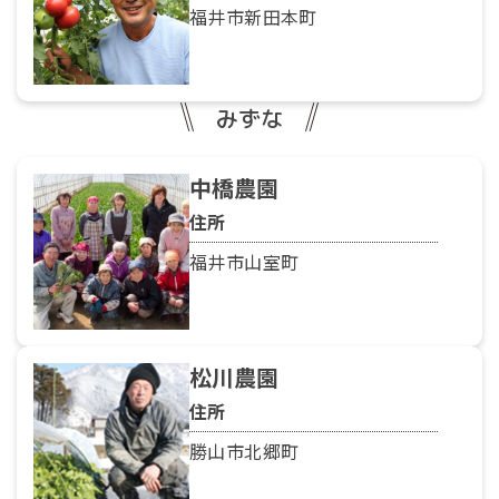
福井市新田本町
みずな
中橋農園
住所
福井市山室町
松川農園
住所
勝山市北郷町