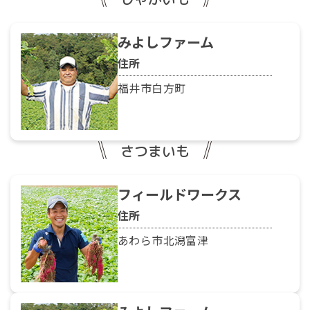
みよしファーム
住所
福井市白方町
さつまいも
フィールドワークス
住所
あわら市北潟富津